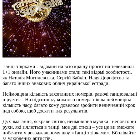
Танці з зірками - відомий на всю країну проєкт на телеканалі
1+1 онлайн. Його учасниками стали такі відомі особистості,
як Наталія Могилевська, Сергій Бабкін, Надя Дорофєєва та
багато інших знакових облич української естради.
Неймовірна кількість захопливих номерів, разючі танцювальні
піруети… На підготовку кожного номера пішла неймовірна
кількість часу, багато кому довелося зробити величезний крок
над собою, щоб досягти тих результатів.
Дух змагання, яскраве світло, неймовірна музика і неповторні
рухи, які зіллються в танці, мов дві стихії – усе це ви зможете
побачити у розважальному шоу «Танці з зірками». Вболівайте
за улюблених артистів.