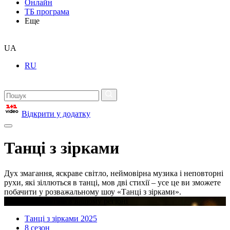
Онлайн
ТБ програма
Еще
UA
RU
Відкрити у додатку
Танці з зірками
Дух змагання, яскраве світло, неймовірна музика і неповторні
рухи, які зіллються в танці, мов дві стихії – усе це ви зможете
побачити у розважальному шоу «Танці з зірками».
Відео недоступне в вашому регіоні
Танці з зірками 2025
8 сезон