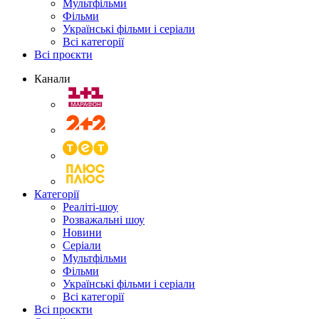
Мультфільми
Фільми
Українські фільми і серіали
Всі категорії
Всі проєкти
Канали
Категорії
Реаліті-шоу
Розважальні шоу
Новини
Серіали
Мультфільми
Фільми
Українські фільми і серіали
Всі категорії
Всі проєкти