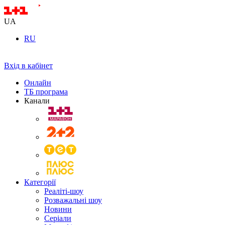
UA
RU
Вхід в кабінет
Онлайн
ТБ програма
Канали
Категорії
Реаліті-шоу
Розважальні шоу
Новини
Серіали