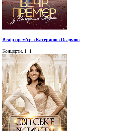
Вечір прем'єр з Катериною Осадчою
Концерти, 1+1