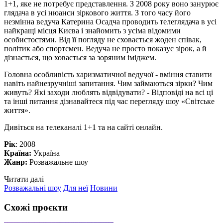
1+1, яке не потребує представлення. З 2008 року воно занурює
глядача в усі нюанси зіркового життя. З того часу його
незмінна ведуча Катерина Осадча проводить телеглядача в усі
найкращі місця Києва і знайомить з усіма відомими
особистостями. Від її погляду не сховається жоден співак,
політик або спортсмен. Ведуча не просто показує зірок, а й
дізнається, що ховається за зоряним іміджем.
Головна особливість харизматичної ведучої - вміння ставити
навіть найнезручніші запитання. Чим займаються зірки? Чим
живуть? Які заходи люблять відвідувати? - Відповіді на всі ці
та інші питання дізнавайтеся під час перегляду шоу «Світське
життя».
Дивіться на телеканалі 1+1 та на сайті онлайн.
Рік
: 2008
Країна:
Україна
Жанр:
Розважальне шоу
Читати далі
Розважальні шоу
Для неї
Новини
Схожі проєкти