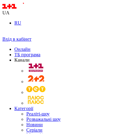
UA
RU
Вхід в кабінет
Онлайн
ТБ програма
Канали
Категорії
Реаліті-шоу
Розважальні шоу
Новини
Серіали