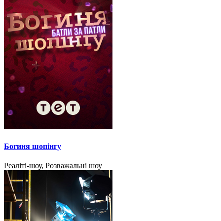
Богиня шопінгу
Реаліті-шоу, Розважальні шоу