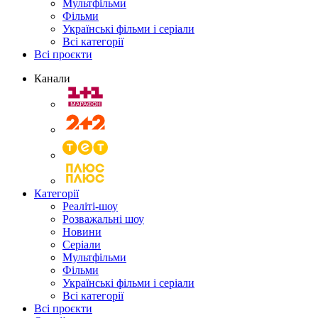
Мультфільми
Фільми
Українські фільми і серіали
Всі категорії
Всі проєкти
Канали
Категорії
Реаліті-шоу
Розважальні шоу
Новини
Серіали
Мультфільми
Фільми
Українські фільми і серіали
Всі категорії
Всі проєкти