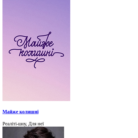
Майже колишні
Реаліті-шоу, Для неї