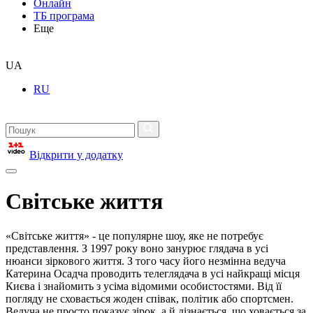
Онлайн
ТБ програма
Еще
UA
RU
Відкрити у додатку
Світське життя
«Світське життя» - це популярне шоу, яке не потребує
представлення. З 1997 року воно занурює глядача в усі
нюанси зіркового життя. З того часу його незмінна ведуча
Катерина Осадча проводить телеглядача в усі найкращі місця
Києва і знайомить з усіма відомими особистостями. Від її
погляду не сховається жоден співак, політик або спортсмен.
Ведуча не просто показує зірок, а й дізнається, що ховається за