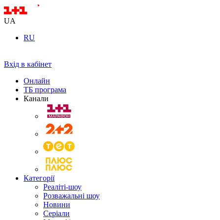
UA
RU
Вхід в кабінет
Онлайн
ТБ програма
Канали
Категорії
Реаліті-шоу
Розважальні шоу
Новини
Серіали