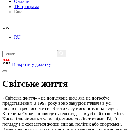
Онлайн
ТБ програма
Еще
UA
RU
Відкрити у додатку
Світське життя
«Світське життя» - це популярне шоу, яке не потребує
представлення. З 1997 року воно занурює глядача в усі
нюанси зіркового життя. З того часу його незмінна ведуча
Катерина Осадча проводить телеглядача в усі найкращі місця
Києва і знайомить з усіма відомими особистостями. Від її
погляду не сховається жоден співак, політик або спортсмен.
Ведуча не просто показує зірок, а й дізнається, що ховається за