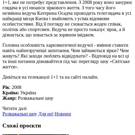
1+1, яке не потребує представлення. З 2008 року воно занурює
глядача в усі нюанси зіркового життя. З того часу його
незмінна ведуча Катерина Осадча проводить телеглядача в усі
найкращі місця Києва і знайомить з усіма відомими
особистостями. Від її погляду не сховається жоден співак,
політик або спортсмен. Ведуча не просто показує зірок, а й
дізнається, що ховається за зоряним іміджем.
Головна особливість харизматичної ведучої - вміння ставити
навіть найнезручніші запитання. Чим займаються зірки? Чим
живуть? Які заходи люблять відвідувати? - Відповіді на всі ці
та інші питання дізнавайтеся під час перегляду шоу «Світське
життя».
Дивіться на телеканалі 1+1 та на сайті онлайн.
Рік
: 2008
Країна:
Україна
Жанр:
Розважальне шоу
Читати далі
Розважальні шоу
Для неї
Новини
Схожі проєкти