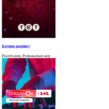
Богиня шопінгу
Реаліті-шоу, Розважальні шоу