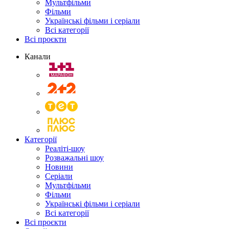
Мультфільми
Фільми
Українські фільми і серіали
Всі категорії
Всі проєкти
Канали
Категорії
Реаліті-шоу
Розважальні шоу
Новини
Серіали
Мультфільми
Фільми
Українські фільми і серіали
Всі категорії
Всі проєкти