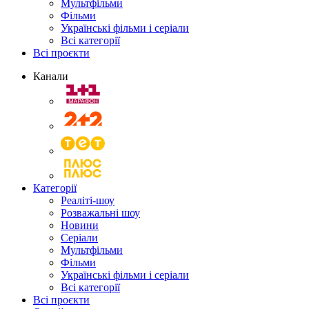
Мультфільми
Фільми
Українські фільми і серіали
Всі категорії
Всі проєкти
Канали
Категорії
Реаліті-шоу
Розважальні шоу
Новини
Серіали
Мультфільми
Фільми
Українські фільми і серіали
Всі категорії
Всі проєкти