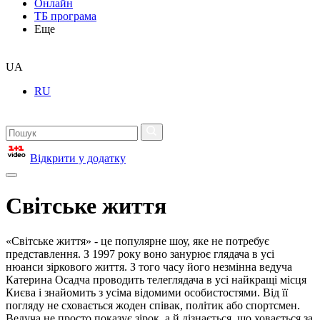
Онлайн
ТБ програма
Еще
UA
RU
Відкрити у додатку
Світське життя
«Світське життя» - це популярне шоу, яке не потребує
представлення. З 1997 року воно занурює глядача в усі
нюанси зіркового життя. З того часу його незмінна ведуча
Катерина Осадча проводить телеглядача в усі найкращі місця
Києва і знайомить з усіма відомими особистостями. Від її
погляду не сховається жоден співак, політик або спортсмен.
Ведуча не просто показує зірок, а й дізнається, що ховається за