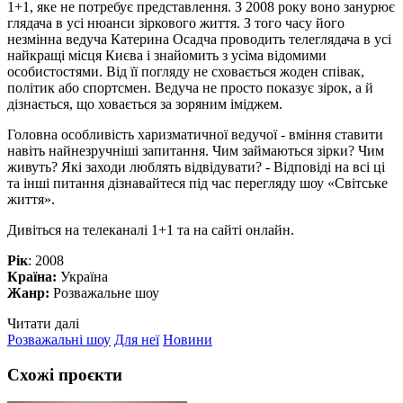
1+1, яке не потребує представлення. З 2008 року воно занурює
глядача в усі нюанси зіркового життя. З того часу його
незмінна ведуча Катерина Осадча проводить телеглядача в усі
найкращі місця Києва і знайомить з усіма відомими
особистостями. Від її погляду не сховається жоден співак,
політик або спортсмен. Ведуча не просто показує зірок, а й
дізнається, що ховається за зоряним іміджем.
Головна особливість харизматичної ведучої - вміння ставити
навіть найнезручніші запитання. Чим займаються зірки? Чим
живуть? Які заходи люблять відвідувати? - Відповіді на всі ці
та інші питання дізнавайтеся під час перегляду шоу «Світське
життя».
Дивіться на телеканалі 1+1 та на сайті онлайн.
Рік
: 2008
Країна:
Україна
Жанр:
Розважальне шоу
Читати далі
Розважальні шоу
Для неї
Новини
Схожі проєкти