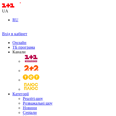
UA
RU
Вхід в кабінет
Онлайн
ТБ програма
Канали
Категорії
Реаліті-шоу
Розважальні шоу
Новини
Серіали