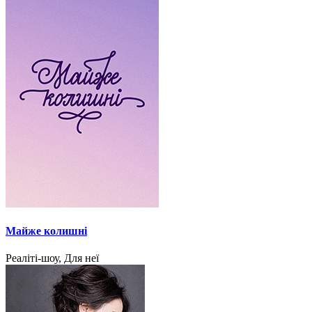
Майже колишні
Реаліті-шоу, Для неї