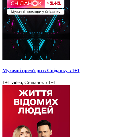
Музичні прем'єри в Сніданку з 1+1
1+1 video, Сніданок з 1+1