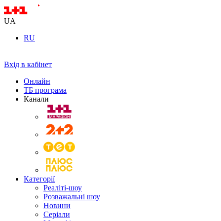
UA
RU
Вхід в кабінет
Онлайн
ТБ програма
Канали
Категорії
Реаліті-шоу
Розважальні шоу
Новини
Серіали