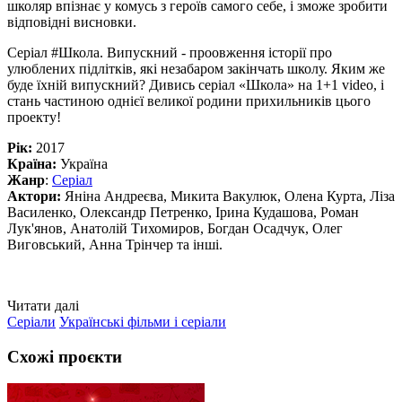
школяр впізнає у комусь з героїв самого себе, і зможе зробити
відповідні висновки.
Серіал #Школа. Випускний - проовження історії про
улюблених підлітків, які незабаром закінчать школу. Яким же
буде їхній випускний? Дивись серіал «Школа» на 1+1 video, і
стань частиною однієї великої родини прихильників цього
проекту!
Рік:
2017
Країна:
Україна
Жанр
:
Серіал
Актори:
Яніна Андреєва, Микита Вакулюк, Олена Курта, Ліза
Василенко, Олександр Петренко, Ірина Кудашова, Роман
Лук'янов, Анатолій Тихомиров, Богдан Осадчук, Олег
Виговський, Анна Трінчер та інші.
Читати далі
Серіали
Українські фільми і серіали
Схожі проєкти