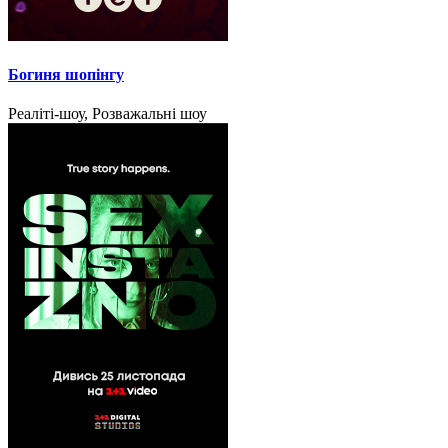
Богиня шопінгу
Реаліті-шоу, Розважальні шоу