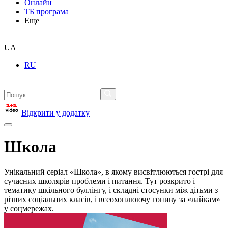
Онлайн
ТБ програма
Еще
UA
RU
Відкрити у додатку
Школа
Унікальний серіал «Школа», в якому висвітлюються гострі для
сучасних школярів проблеми і питання. Тут розкрито і
тематику шкільного буллінгу, і складні стосунки між дітьми з
різних соціальних класів, і всеохоплюючу гониву за «лайкам»
у соцмережах.