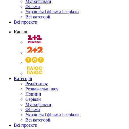
Мультфільми
Фільми
Українські фільми і серіали
Всі категорії
Всі проєкти
Канали
Категорії
Реаліті-шоу
Розважальні шоу
Новини
Серіали
Мультфільми
Фільми
Українські фільми і серіали
Всі категорії
Всі проєкти