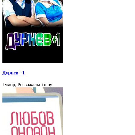
Дурнєв +1
Гумор, Розважальні шоу