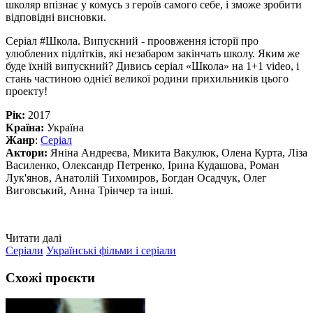
школяр впізнає у комусь з героїв самого себе, і зможе зробити
відповідні висновки.
Серіал #Школа. Випускний - проовження історії про
улюблених підлітків, які незабаром закінчать школу. Яким же
буде їхній випускний? Дивись серіал «Школа» на 1+1 video, і
стань частиною однієї великої родини прихильників цього
проекту!
Рік:
2017
Країна:
Україна
Жанр
:
Серіал
Актори:
Яніна Андреєва, Микита Вакулюк, Олена Курта, Ліза
Василенко, Олександр Петренко, Ірина Кудашова, Роман
Лук'янов, Анатолій Тихомиров, Богдан Осадчук, Олег
Виговський, Анна Трінчер та інші.
Читати далі
Серіали
Українські фільми і серіали
Схожі проєкти