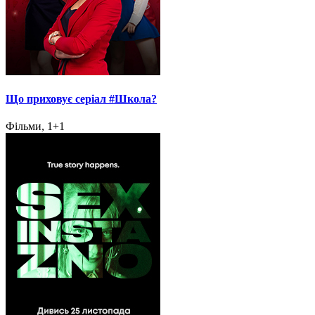
Що приховує серіал #Школа?
Фільми, 1+1