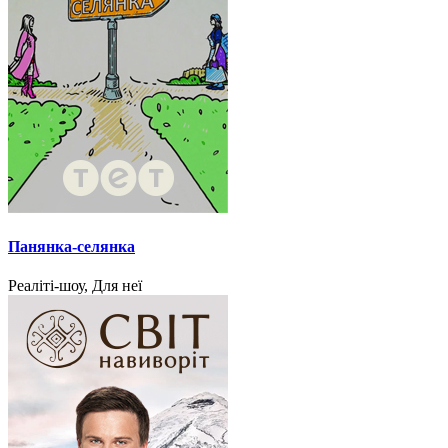
Панянка-селянка
Реаліті-шоу, Для неї