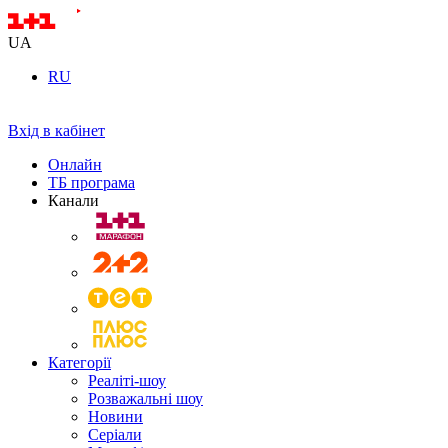
UA
RU
Вхід в кабінет
Онлайн
ТБ програма
Канали
Категорії
Реаліті-шоу
Розважальні шоу
Новини
Серіали