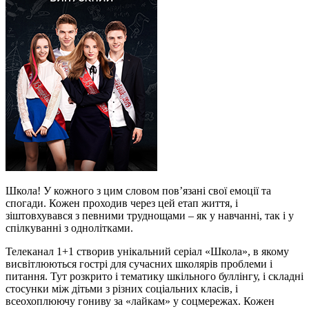
Школа! У кожного з цим словом пов’язані свої емоції та
спогади. Кожен проходив через цей етап життя, і
зіштовхувався з певними труднощами – як у навчанні, так і у
спілкуванні з однолітками.
Телеканал 1+1 створив унікальний серіал «Школа», в якому
висвітлюються гострі для сучасних школярів проблеми і
питання. Тут розкрито і тематику шкільного буллінгу, і складні
стосунки між дітьми з різних соціальних класів, і
всеохоплюючу гониву за «лайкам» у соцмережах. Кожен