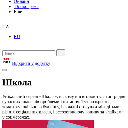
Онлайн
ТБ програма
Еще
UA
RU
Відкрити у додатку
Школа
Унікальний серіал «Школа», в якому висвітлюються гострі для
сучасних школярів проблеми і питання. Тут розкрито і
тематику шкільного буллінгу, і складні стосунки між дітьми з
різних соціальних класів, і всеохоплюючу гониву за «лайкам»
у соцмережах.