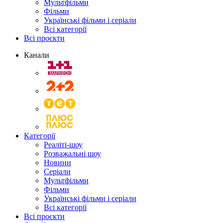
Мультфільми
Фільми
Українські фільми і серіали
Всі категорії
Всі проєкти
Канали
Категорії
Реаліті-шоу
Розважальні шоу
Новини
Серіали
Мультфільми
Фільми
Українські фільми і серіали
Всі категорії
Всі проєкти