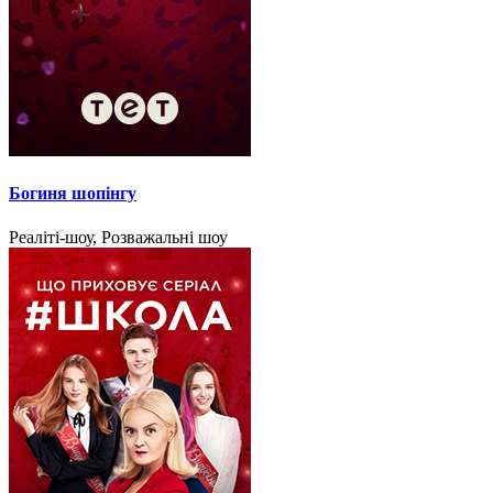
Богиня шопінгу
Реаліті-шоу, Розважальні шоу