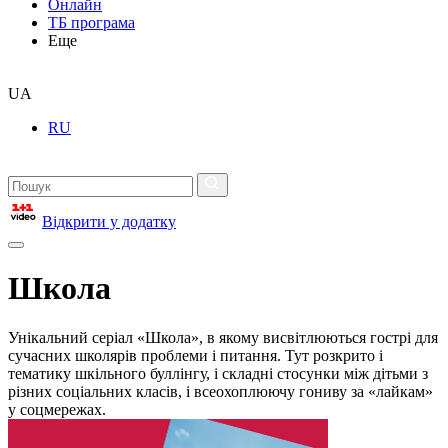
Онлайн
ТБ програма
Еще
UA
RU
Відкрити у додатку
Школа
Унікальний серіал «Школа», в якому висвітлюються гострі для
сучасних школярів проблеми і питання. Тут розкрито і
тематику шкільного буллінгу, і складні стосунки між дітьми з
різних соціальних класів, і всеохоплюючу гониву за «лайкам»
у соцмережах.