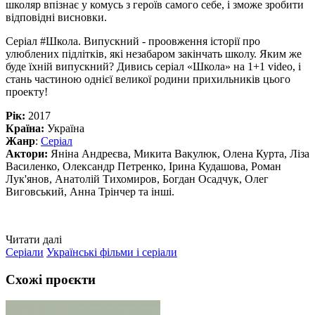
школяр впізнає у комусь з героїв самого себе, і зможе зробити
відповідні висновки.
Серіал #Школа. Випускний - проовження історії про
улюблених підлітків, які незабаром закінчать школу. Яким же
буде їхній випускний? Дивись серіал «Школа» на 1+1 video, і
стань частиною однієї великої родини прихильників цього
проекту!
Рік:
2017
Країна:
Україна
Жанр
:
Серіал
Актори:
Яніна Андреєва, Микита Вакулюк, Олена Курта, Ліза
Василенко, Олександр Петренко, Ірина Кудашова, Роман
Лук'янов, Анатолій Тихомиров, Богдан Осадчук, Олег
Виговський, Анна Трінчер та інші.
Читати далі
Серіали
Українські фільми і серіали
Схожі проєкти