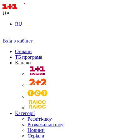
UA
RU
Вхід в кабінет
Онлайн
ТБ програма
Канали
Категорії
Реаліті-шоу
Розважальні шоу
Новини
Серіали