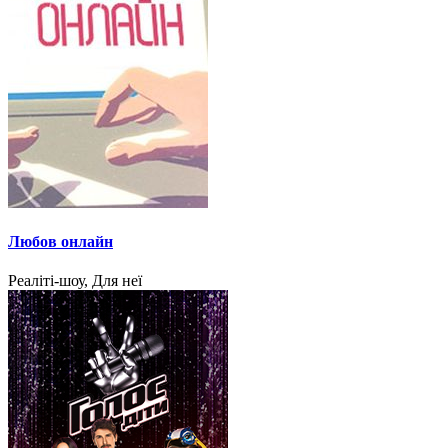
Любов онлайн
Реаліті-шоу, Для неї