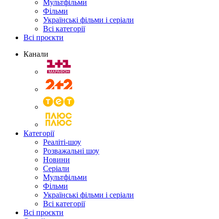
Мультфільми
Фільми
Українські фільми і серіали
Всі категорії
Всі проєкти
Канали
Категорії
Реаліті-шоу
Розважальні шоу
Новини
Серіали
Мультфільми
Фільми
Українські фільми і серіали
Всі категорії
Всі проєкти