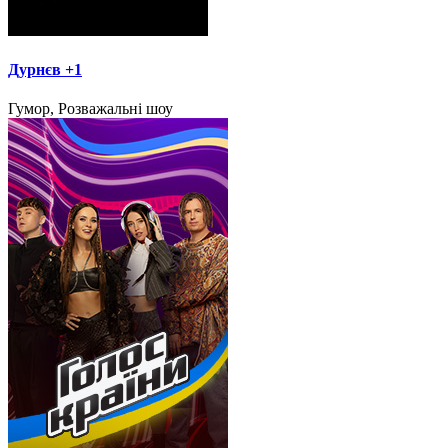
Дурнєв +1
Гумор, Розважальні шоу