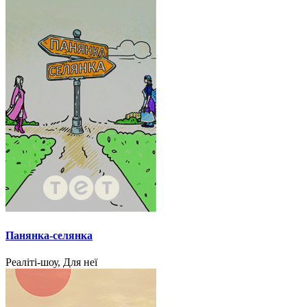
Панянка-селянка
Реаліті-шоу, Для неї