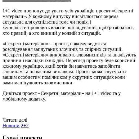
1+1 video пропонує до уваги усіх українців проект «Секретні
матеріали». У кожному випуску висвітлюється окрема
актуальна для суспільства тема чи подія, і
журналісти проводять власне розслідування, щоб розібратись,
хто правий, а хто винний у кожній з ситуацій.
«Секретні матеріали» – проект, в якому ведуться
розслідування заплутаних злочинів та спірних ситуацій.
«Секретні матеріали» викривають зловмисників та аналізують
причини і наслідки їхніх дій. Перегляд проекту буде корисний
кожному українцю, який хотів би навчитись запобігати
злочинам та нещасним випадкам. Проект може слугувати
вашим особистим помічником у скрутних ситуаціях коли
вами маніпулюють зловмисники.
Дивіться проект «Секретні матеріали» на 1+1 video та у
мобільному додатку.
Читати далі
Новини
2+2
Схожі проєкти