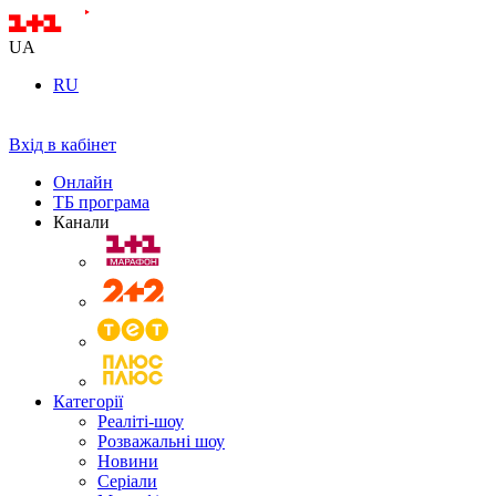
UA
RU
Вхід в кабінет
Онлайн
ТБ програма
Канали
Категорії
Реаліті-шоу
Розважальні шоу
Новини
Серіали