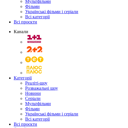
Мультфільми
Фільми
Українські фільми і серіали
Всі категорії
Всі проєкти
Канали
Категорії
Реаліті-шоу
Розважальні шоу
Новини
Серіали
Мультфільми
Фільми
Українські фільми і серіали
Всі категорії
Всі проєкти