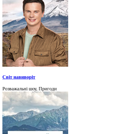
Світ навиворіт
Розважальні шоу, Пригоди