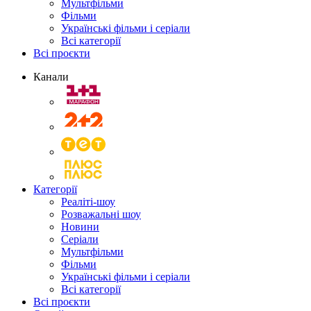
Мультфільми
Фільми
Українські фільми і серіали
Всі категорії
Всі проєкти
Канали
Категорії
Реаліті-шоу
Розважальні шоу
Новини
Серіали
Мультфільми
Фільми
Українські фільми і серіали
Всі категорії
Всі проєкти