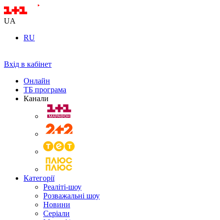
UA
RU
Вхід в кабінет
Онлайн
ТБ програма
Канали
Категорії
Реаліті-шоу
Розважальні шоу
Новини
Серіали