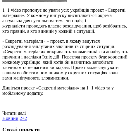
1+1 video пропонує до уваги усіх українців проект «Секретні
матеріали». У кожному випуску висвітлюється окрема
актуальна для суспільства тема чи подія, і
журналісти проводять власне розслідування, щоб розібратись,
хто правий, а хто винний у кожній з ситуацій.
«Секретні матеріали» – проект, в якому ведуться
розслідування заплутаних злочинів та спірних ситуацій.
«Секретні матеріали» викривають зловмисників та аналізують
причини і наслідки їхніх дій. Перегляд проекту буде корисний
кожному українцю, який хотів би навчитись запобігати
злочинам та нещасним випадкам. Проект може слугувати
вашим особистим помічником у скрутних ситуаціях коли
вами маніпулюють зловмисники.
Дивіться проект «Секретні матеріали» на 1+1 video та у
мобільному додатку.
Читати далі
Новини
2+2
Схожі проєкти