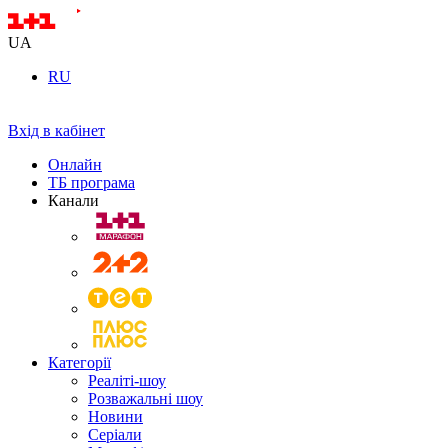
UA
RU
Вхід в кабінет
Онлайн
ТБ програма
Канали
Категорії
Реаліті-шоу
Розважальні шоу
Новини
Серіали