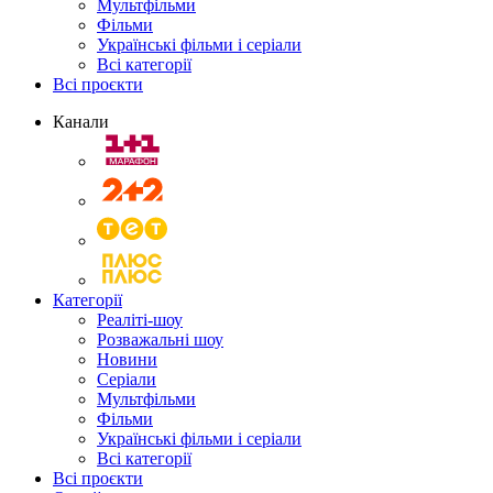
Мультфільми
Фільми
Українські фільми і серіали
Всі категорії
Всі проєкти
Канали
Категорії
Реаліті-шоу
Розважальні шоу
Новини
Серіали
Мультфільми
Фільми
Українські фільми і серіали
Всі категорії
Всі проєкти