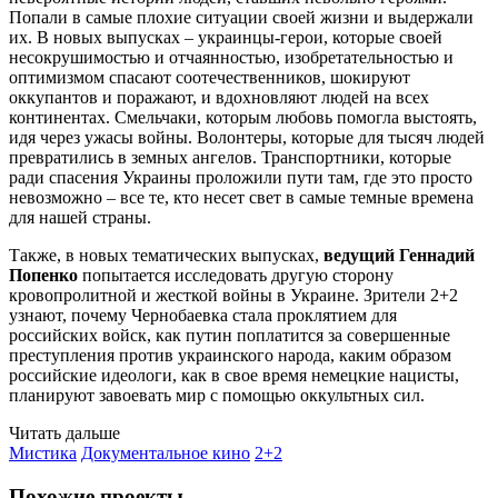
Попали в самые плохие ситуации своей жизни и выдержали
их. В новых выпусках – украинцы-герои, которые своей
несокрушимостью и отчаянностью, изобретательностью и
оптимизмом спасают соотечественников, шокируют
оккупантов и поражают, и вдохновляют людей на всех
континентах. Смельчаки, которым любовь помогла выстоять,
идя через ужасы войны. Волонтеры, которые для тысяч людей
превратились в земных ангелов. Транспортники, которые
ради спасения Украины проложили пути там, где это просто
невозможно – все те, кто несет свет в самые темные времена
для нашей страны.
Также, в новых тематических выпусках,
ведущий Геннадий
Попенко
попытается исследовать другую сторону
кровопролитной и жесткой войны в Украине. Зрители 2+2
узнают, почему Чернобаевка стала проклятием для
российских войск, как путин поплатится за совершенные
преступления против украинского народа, каким образом
российские идеологи, как в свое время немецкие нацисты,
планируют завоевать мир с помощью оккультных сил.
Читать дальше
Мистика
Документальное кино
2+2
Похожие проекты