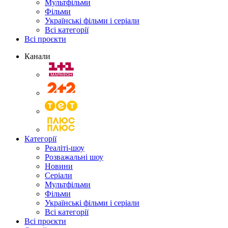
Мультфільми
Фільми
Українські фільми і серіали
Всі категорії
Всі проєкти
Канали
Категорії
Реаліті-шоу
Розважальні шоу
Новини
Серіали
Мультфільми
Фільми
Українські фільми і серіали
Всі категорії
Всі проєкти