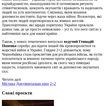
відчайдушністю, винахідливістю й оптимізмом рятують
співвітчизників, шокують окупантів і вражають та надихають
людей на усіх континентах. Сміливці, яким кохання
допомогло вистояти, йдучи через жахи війни. Волонтери, які
для тисяч людей перетворилися на земних ангелів.
Транспортники, які заради порятунку України проклали
шляхи там, де це просто неможливо – усі ті, хто несе світло у
найтемніші часи для нашої країни.
Також, у нових тематичних випусках
ведучий Геннадій
Попенко
спробує дослідити інший бік кровопролитної та
жорсткої війни в Україні. Глядачі 2+2 дізнаються, чому
Чорнобаївка стала прокляттям для російських військ, як путін
поплатиться за вчинені злочини проти українського народу,
яким чином російські ідеологи, як свого часу німецькі
нацисти, планують завоювати світ за допомогою окультних
сил.
Читати далі
Містика
Документальне кіно
2+2
Схожі проєкти