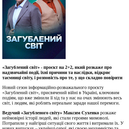
«Загублений світ» - проєкт на 2+2, який розкаже про
надзвичайні події, їхні причини та наслідки, відкриє
таємниці світу, і розповість про те, у що складно повірити
Новий сезон інформаційно-розважального проєкту
«Загублений світ», присвячений війні в Україні, ключовим
подіям, що вже змінили її хід та у нас на очах змінюють весь
світ, і людям, які роблять нереальне заради нашої перемоги.
Ведучий «Загубленого світу» Максим Сухенко
розкаже
неймовірні історії людей, які стали героями мимоволі.
Потрапили у найгірші ситуації свого життя і витримали їх. У
нових випусках – українці-герої, які своєю незламністю та