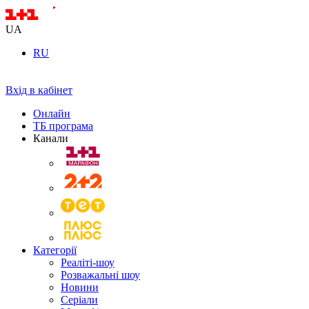
UA
RU
Вхід в кабінет
Онлайн
ТБ програма
Канали
Категорії
Реаліті-шоу
Розважальні шоу
Новини
Серіали