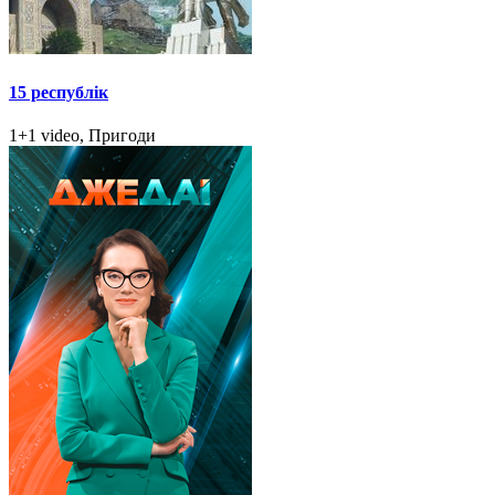
15 республік
1+1 video, Пригоди