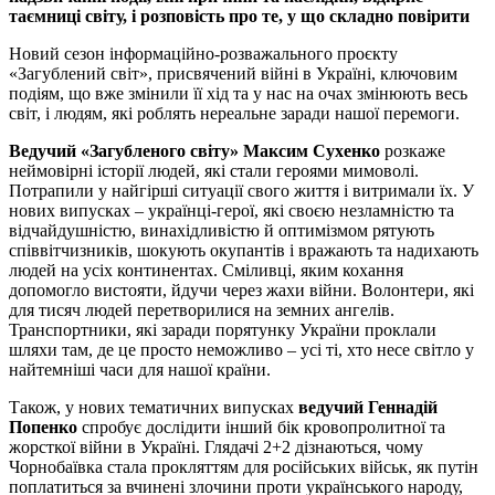
таємниці світу, і розповість про те, у що складно повірити
Новий сезон інформаційно-розважального проєкту
«Загублений світ», присвячений війні в Україні, ключовим
подіям, що вже змінили її хід та у нас на очах змінюють весь
світ, і людям, які роблять нереальне заради нашої перемоги.
Ведучий «Загубленого світу» Максим Сухенко
розкаже
неймовірні історії людей, які стали героями мимоволі.
Потрапили у найгірші ситуації свого життя і витримали їх. У
нових випусках – українці-герої, які своєю незламністю та
відчайдушністю, винахідливістю й оптимізмом рятують
співвітчизників, шокують окупантів і вражають та надихають
людей на усіх континентах. Сміливці, яким кохання
допомогло вистояти, йдучи через жахи війни. Волонтери, які
для тисяч людей перетворилися на земних ангелів.
Транспортники, які заради порятунку України проклали
шляхи там, де це просто неможливо – усі ті, хто несе світло у
найтемніші часи для нашої країни.
Також, у нових тематичних випусках
ведучий Геннадій
Попенко
спробує дослідити інший бік кровопролитної та
жорсткої війни в Україні. Глядачі 2+2 дізнаються, чому
Чорнобаївка стала прокляттям для російських військ, як путін
поплатиться за вчинені злочини проти українського народу,