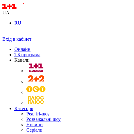
UA
RU
Вхід в кабінет
Онлайн
ТБ програма
Канали
Категорії
Реаліті-шоу
Розважальні шоу
Новини
Серіали