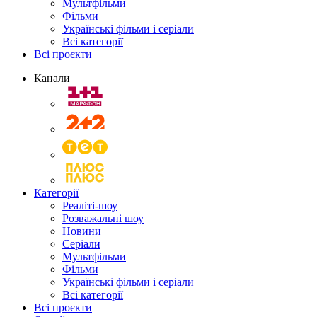
Мультфільми
Фільми
Українські фільми і серіали
Всі категорії
Всі проєкти
Канали
Категорії
Реаліті-шоу
Розважальні шоу
Новини
Серіали
Мультфільми
Фільми
Українські фільми і серіали
Всі категорії
Всі проєкти