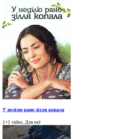
У неділю рано зілля копала
1+1 video, Для неї