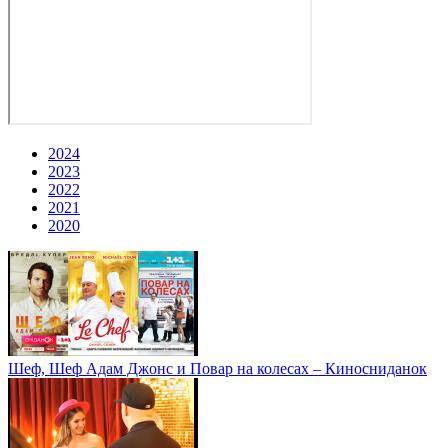
2024
2023
2022
2021
2020
Шеф, Шеф Адам Джонс и Повар на колесах – Киносниданок