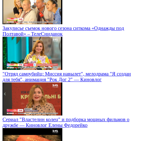
Закулисье съемок нового сезона ситкома «Однажды под
Полтавой» – ТелеСниданок
"Отряд самоубийц: Миссия навылет", мелодрама "Я создан
для тебя", анимация "Рок Дог 2" — Киновлог
Сериал "Властелин колец" и подборка мощных фильмов о
дружбе — Киновлог Елены Федорейко