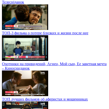
Телесніданок
ТОП-3 фильма о потере близких и жизни после нее
Охотники на привидений, Агнец, Мой сын, Ее заветная мечта
– Киносниданок
ТОП лучших фильмов об аферистах и мошенниках