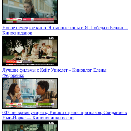
Новое немецкое кино, Янтарные копы и Я, Победа и Берлин –
Киносниданок
Лучшие фильмы с Кейт Уинслет – Киновлог Елены
Федорейко
007: не время умирать, Узники страны призраков, Свидание в
Нью-Йорке — Киноновинки осени