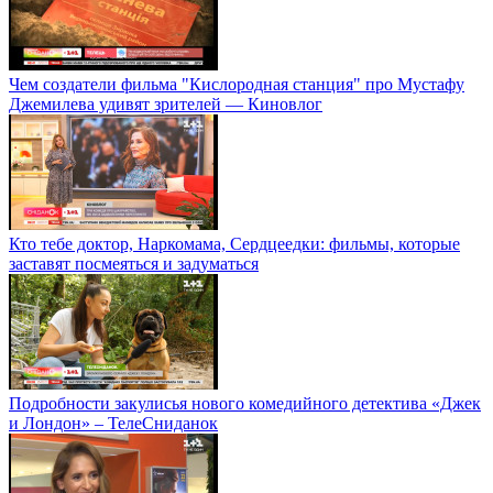
Чем создатели фильма "Кислородная станция" про Мустафу
Джемилева удивят зрителей — Киновлог
Кто тебе доктор, Наркомама, Сердцеедки: фильмы, которые
заставят посмеяться и задуматься
Подробности закулисья нового комедийного детектива «Джек
и Лондон» – ТелеСниданок