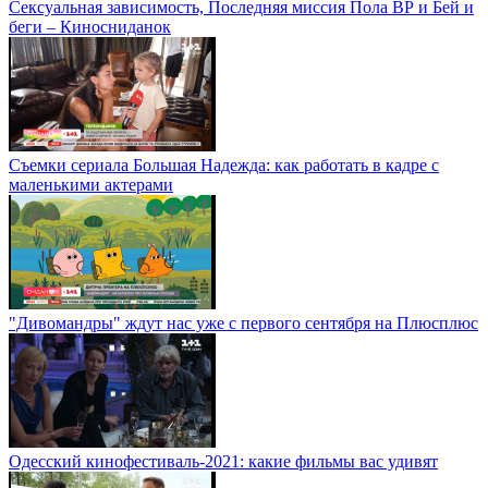
Сексуальная зависимость, Последняя миссия Пола ВР и Бей и
беги – Киносниданок
Съемки сериала Большая Надежда: как работать в кадре с
маленькими актерами
"Дивомандры" ждут нас уже с первого сентября на Плюсплюс
Одесский кинофестиваль-2021: какие фильмы вас удивят