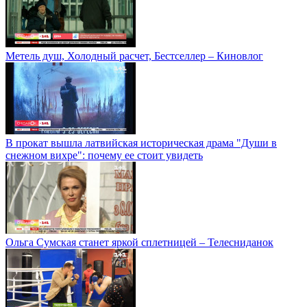
Метель душ, Холодный расчет, Бестселлер – Киновлог
В прокат вышла латвийская историческая драма "Души в
снежном вихре": почему ее стоит увидеть
Ольга Сумская станет яркой сплетницей – Телесниданок