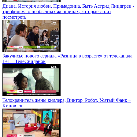
Диана. История любви, Примадонна, Быть Астрид Линдгрен -
три фильма о необычных женщинах, которые стоит
посмотреть
Закулисье нового сериала «Разница в возрасте» от телеканала
1+1 – ТелеСниданок
Телохранитель жены киллера, Виктор_Робот, Усатый Фанк –
Киновлог