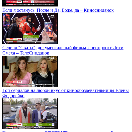
Если я останусь, После и Да, Боже, да – Киносниданок
Сериал "Сваты", документальный фильм, спецпроект Лиги
Смеха – ТелеСниданок
Топ сериалов на любой вкус от кинообозревательницы Елены
Федорейко