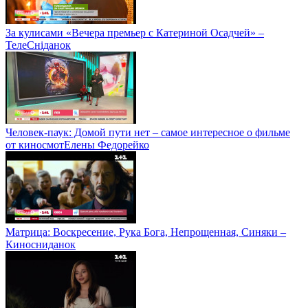
За кулисами «Вечера премьер с Катериной Осадчей» –
ТелеСніданок
Человек-паук: Домой пути нет – самое интересное о фильме
от киносмотЕлены Федорейко
Матрица: Воскресение, Рука Бога, Непрощенная, Синяки –
Киносниданок