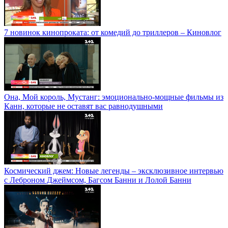
7 новинок кинопроката: от комедий до триллеров – Киновлог
Она, Мой король, Мустанг: эмоционально-мощные фильмы из
Канн, которые не оставят вас равнодушными
Космический джем: Новые легенды – эксклюзивное интервью
с Леброном Джеймсом, Багсом Банни и Лолой Банни