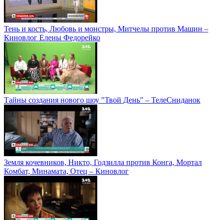
Тень и кость, Любовь и монстры, Митчелы против Машин –
Киновлог Елены Федорейко
Тайны создания нового шоу "Твой День" – ТелеСниданок
Земля кочевников, Никто, Годзилла против Конга, Мортал
Комбат, Минамата, Отец – Киновлог