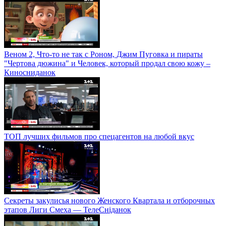
Веном 2, Что-то не так с Роном, Джим Пуговка и пираты
"Чертова дюжина" и Человек, который продал свою кожу –
Киносниданок
ТОП лучших фильмов про спецагентов на любой вкус
Секреты закулисья нового Женского Квартала и отборочных
этапов Лиги Смеха — ТелеСніданок