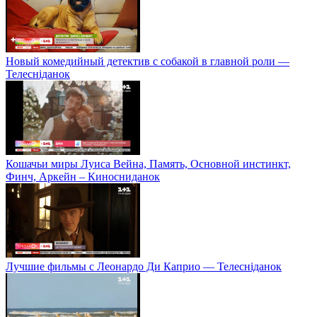
Новый комедийный детектив с собакой в главной роли —
Телесніданок
Кошачьи миры Луиса Вейна, Память, Основной инстинкт,
Финч, Аркейн – Киносниданок
Лучшие фильмы с Леонардо Ди Каприо — Телесніданок