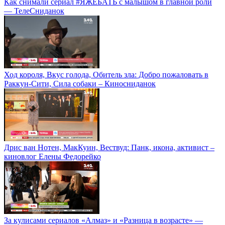
Как снимали сериал #ЯЖЕБАТЬ с малышом в главной роли
— ТелеСниданок
Ход короля, Вкус голода, Обитель зла: Добро пожаловать в
Раккун-Сити, Сила собаки – Киносниданок
Дрис ван Нотен, МакКуин, Вествуд: Панк, икона, активист –
киновлог Елены Федорейко
За кулисами сериалов «Алмаз» и «Разница в возрасте» —