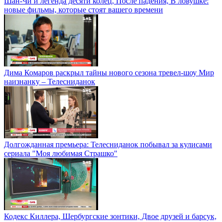
Шан-Чи и легенда десяти колец, После падения, В ловушке:
новые фильмы, которые стоят вашего времени
Дима Комаров раскрыл тайны нового сезона тревел-шоу Мир
наизнанку – Телесниданок
Долгожданная премьера: Телесниданок побывал за кулисами
сериала "Моя любимая Страшко"
Кодекс Киллера, Шербургские зонтики, Двое друзей и барсук,