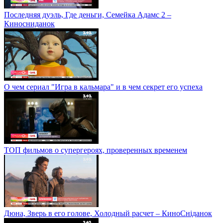
Последняя дуэль, Где деньги, Семейка Адамс 2 –
Киносниданок
О чем сериал "Игра в кальмара" и в чем секрет его успеха
ТОП фильмов о супергероях, проверенных временем
Дюна, Зверь в его голове, Холодный расчет – КиноСніданок