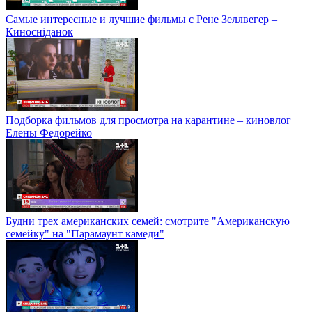
Самые интересные и лучшие фильмы с Рене Зеллвегер –
Киносніданок
Подборка фильмов для просмотра на карантине – киновлог
Елены Федорейко
Будни трех американских семей: смотрите "Американскую
семейку" на "Парамаунт камеди"