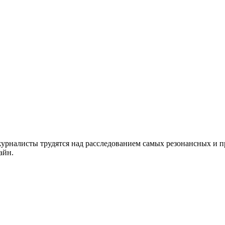
рналисты трудятся над расследованием самых резонансных и про
айн.