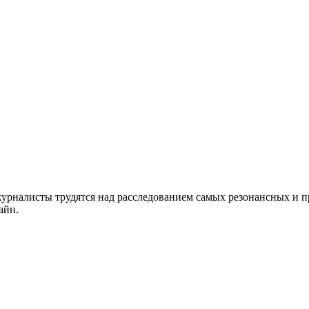
рналисты трудятся над расследованием самых резонансных и про
айн.