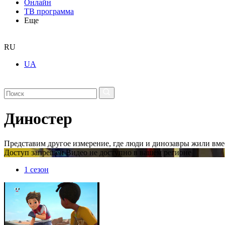
Онлайн
ТВ программа
Еще
RU
UA
Диностер
Представим другое измерение, где люди и динозавры жили вме
Доступ запрещен Видео не доступно в вашем регионе
1 сезон