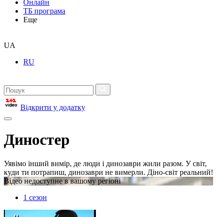
Онлайн
ТБ програма
Еще
UA
RU
Відкрити у додатку
Диностер
Уявімо інший вимір, де люди і динозаври жили разом. У світ,
куди ти потрапиш, динозаври не вимерли. Діно-світ реальний!
Відео недоступне в вашому регіоні
1 сезон