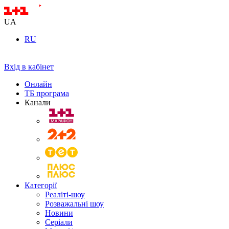
UA
RU
Вхід в кабінет
Онлайн
ТБ програма
Канали
Категорії
Реаліті-шоу
Розважальні шоу
Новини
Серіали