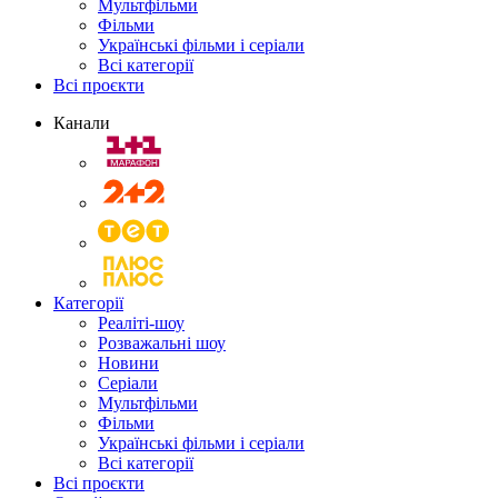
Мультфільми
Фільми
Українські фільми і серіали
Всі категорії
Всі проєкти
Канали
Категорії
Реаліті-шоу
Розважальні шоу
Новини
Серіали
Мультфільми
Фільми
Українські фільми і серіали
Всі категорії
Всі проєкти