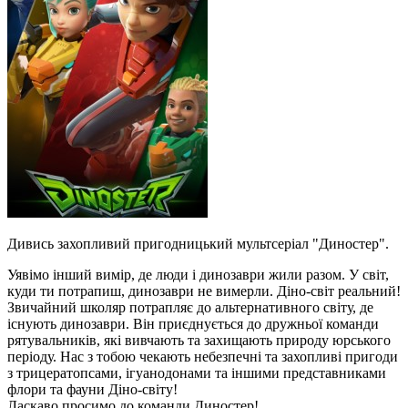
Дивись захопливий пригодницький мультсеріал "Диностер".
Уявімо інший вимір, де люди і динозаври жили разом. У світ,
куди ти потрапиш, динозаври не вимерли. Діно-світ реальний!
Звичайний школяр потрапляє до альтернативного світу, де
існують динозаври. Він приєднується до дружньої команди
рятувальників, які вивчають та захищають природу юрського
періоду. Нас з тобою чекають небезпечні та захопливі пригоди
з трицератопсами, ігуанодонами та іншими представниками
флори та фауни Діно-світу!
Ласкаво просимо до команди Диностер!