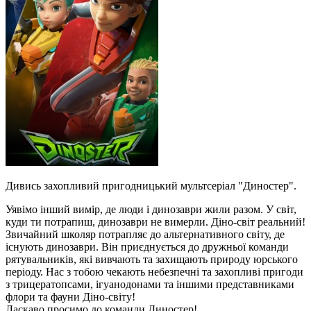
Дивись захопливий пригодницький мультсеріал "Диностер".
Уявімо інший вимір, де люди і динозаври жили разом. У світ,
куди ти потрапиш, динозаври не вимерли. Діно-світ реальний!
Звичайний школяр потрапляє до альтернативного світу, де
існують динозаври. Він приєднується до дружньої команди
рятувальників, які вивчають та захищають природу юрського
періоду. Нас з тобою чекають небезпечні та захопливі пригоди
з трицератопсами, ігуанодонами та іншими представниками
флори та фауни Діно-світу!
Ласкаво просимо до команди Диностер!