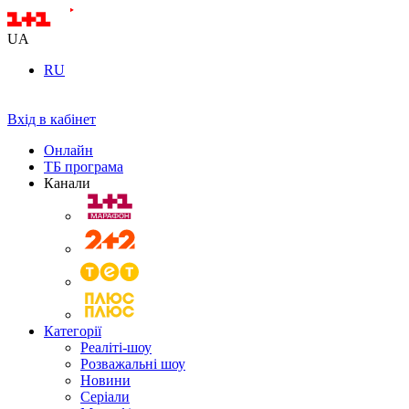
UA
RU
Вхід в кабінет
Онлайн
ТБ програма
Канали
Категорії
Реаліті-шоу
Розважальні шоу
Новини
Серіали