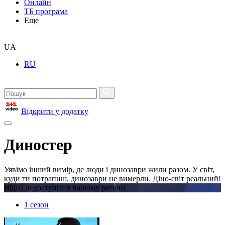
Онлайн
ТБ програма
Еще
UA
RU
Відкрити у додатку
Диностер
Уявімо інший вимір, де люди і динозаври жили разом. У світ,
куди ти потрапиш, динозаври не вимерли. Діно-світ реальний!
Відео недоступне в вашому регіоні
1 сезон