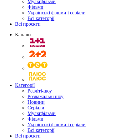
Мультфільми
Фільми
Українські фільми і серіали
Всі категорії
Всі проєкти
Канали
Категорії
Реаліті-шоу
Розважальні шоу
Новини
Серіали
Мультфільми
Фільми
Українські фільми і серіали
Всі категорії
Всі проєкти