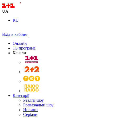
UA
RU
Вхід в кабінет
Онлайн
ТБ програма
Канали
Категорії
Реаліті-шоу
Розважальні шоу
Новини
Серіали