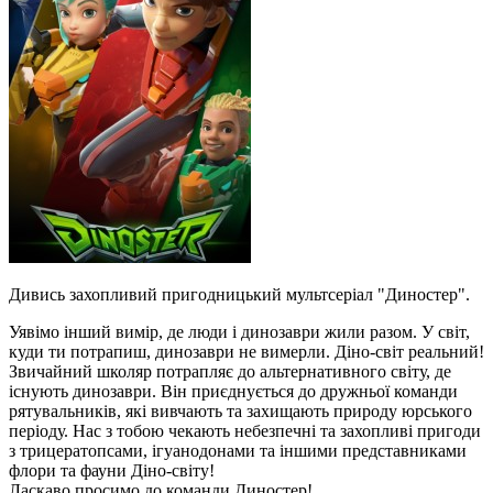
Дивись захопливий пригодницький мультсеріал "Диностер".
Уявімо інший вимір, де люди і динозаври жили разом. У світ,
куди ти потрапиш, динозаври не вимерли. Діно-світ реальний!
Звичайний школяр потрапляє до альтернативного світу, де
існують динозаври. Він приєднується до дружньої команди
рятувальників, які вивчають та захищають природу юрського
періоду. Нас з тобою чекають небезпечні та захопливі пригоди
з трицератопсами, ігуанодонами та іншими представниками
флори та фауни Діно-світу!
Ласкаво просимо до команди Диностер!