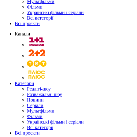
Мультфільми
Фільми
Українські фільми і серіали
Всі категорії
Всі проєкти
Канали
Категорії
Реаліті-шоу
Розважальні шоу
Новини
Серіали
Мультфільми
Фільми
Українські фільми і серіали
Всі категорії
Всі проєкти