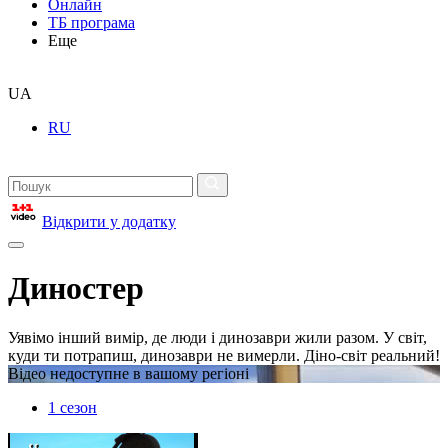
Онлайн
ТБ програма
Еще
UA
RU
Відкрити у додатку
Диностер
Уявімо інший вимір, де люди і динозаври жили разом. У світ,
куди ти потрапиш, динозаври не вимерли. Діно-світ реальний!
Відео недоступне в вашому регіоні
1 сезон