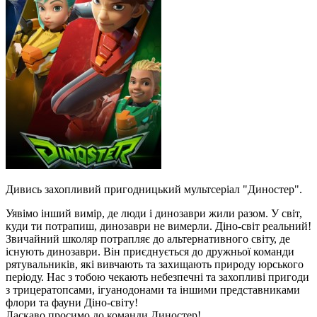
Дивись захопливий пригодницький мультсеріал "Диностер".
Уявімо інший вимір, де люди і динозаври жили разом. У світ,
куди ти потрапиш, динозаври не вимерли. Діно-світ реальний!
Звичайний школяр потрапляє до альтернативного світу, де
існують динозаври. Він приєднується до дружньої команди
рятувальників, які вивчають та захищають природу юрського
періоду. Нас з тобою чекають небезпечні та захопливі пригоди
з трицератопсами, ігуанодонами та іншими представниками
флори та фауни Діно-світу!
Ласкаво просимо до команди Диностер!