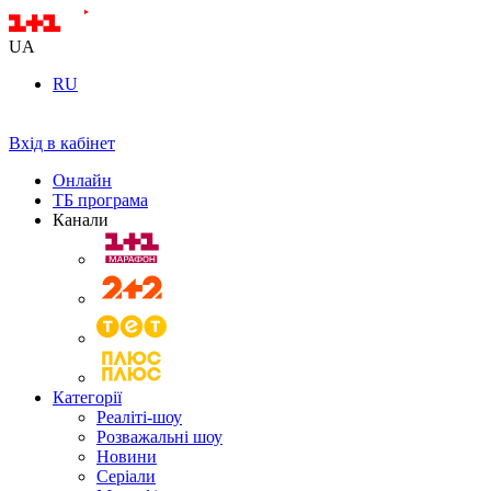
UA
RU
Вхід в кабінет
Онлайн
ТБ програма
Канали
Категорії
Реаліті-шоу
Розважальні шоу
Новини
Серіали