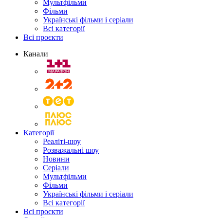
Мультфільми
Фільми
Українські фільми і серіали
Всі категорії
Всі проєкти
Канали
Категорії
Реаліті-шоу
Розважальні шоу
Новини
Серіали
Мультфільми
Фільми
Українські фільми і серіали
Всі категорії
Всі проєкти