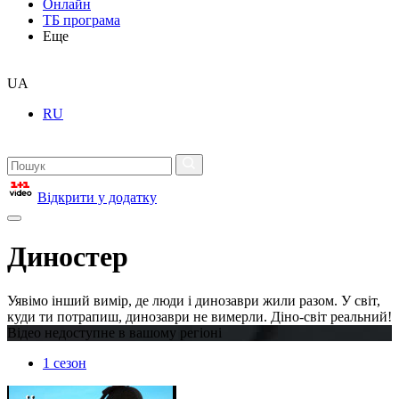
Онлайн
ТБ програма
Еще
UA
RU
Відкрити у додатку
Диностер
Уявімо інший вимір, де люди і динозаври жили разом. У світ,
куди ти потрапиш, динозаври не вимерли. Діно-світ реальний!
Відео недоступне в вашому регіоні
1 сезон