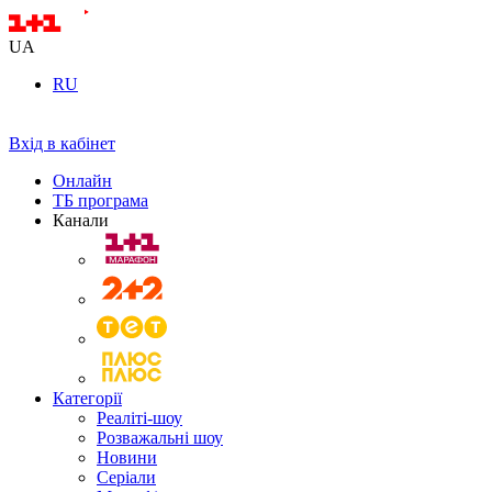
UA
RU
Вхід в кабінет
Онлайн
ТБ програма
Канали
Категорії
Реаліті-шоу
Розважальні шоу
Новини
Серіали