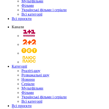
Мультфільми
Фільми
Українські фільми і серіали
Всі категорії
Всі проєкти
Канали
Категорії
Реаліті-шоу
Розважальні шоу
Новини
Серіали
Мультфільми
Фільми
Українські фільми і серіали
Всі категорії
Всі проєкти