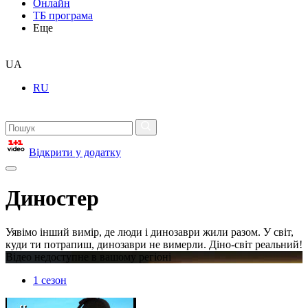
Онлайн
ТБ програма
Еще
UA
RU
Відкрити у додатку
Диностер
Уявімо інший вимір, де люди і динозаври жили разом. У світ,
куди ти потрапиш, динозаври не вимерли. Діно-світ реальний!
Відео недоступне в вашому регіоні
1 сезон