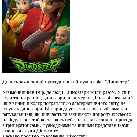
Дивись захопливий пригодницький мультсеріал "Диностер".
Уявімо інший вимір, де люди і динозаври жили разом. У світ,
куди ти потрапиш, динозаври не вимерли. Діно-світ реальний!
Звичайний школяр потрапляє до альтернативного світу, де
існують динозаври. Він приєднується до дружньої команди
рятувальників, які вивчають та захищають природу юрського
періоду. Нас з тобою чекають небезпечні та захопливі пригоди
з трицератопсами, ігуанодонами та іншими представниками
флори та фауни Діно-світу!
Ласкаво просимо до команди Диностер!