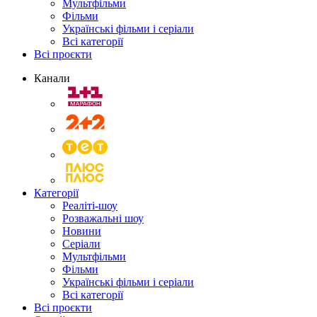
Мультфільми
Фільми
Українські фільми і серіали
Всі категорії
Всі проєкти
Канали
Категорії
Реаліті-шоу
Розважальні шоу
Новини
Серіали
Мультфільми
Фільми
Українські фільми і серіали
Всі категорії
Всі проєкти