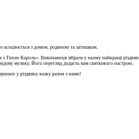
то асоціюється з домом, родиною та затишком.
з Тіною Кароль». Виконавиця зібрала у ньому найкращі різдвяні пі
чудову музику. Його перегляд додасть вам святкового настрою.
риньте у різдвяну казку разом з нами!