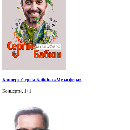
Концерт Сергія Бабкіна «Музасфера»
Концерти, 1+1