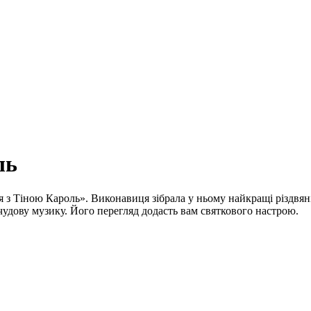
ль
з Тіною Кароль». Виконавиця зібрала у ньому найкращі різдвяні пі
чудову музику. Його перегляд додасть вам святкового настрою.