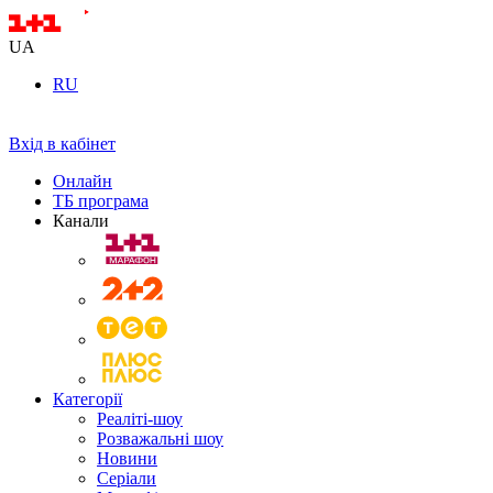
UA
RU
Вхід в кабінет
Онлайн
ТБ програма
Канали
Категорії
Реаліті-шоу
Розважальні шоу
Новини
Серіали