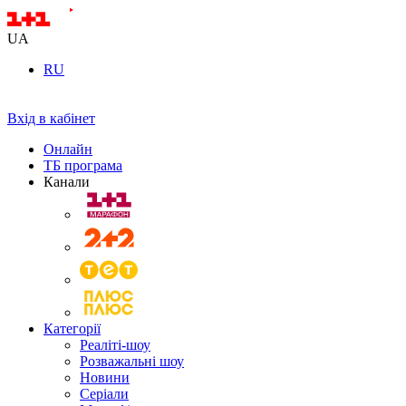
UA
RU
Вхід в кабінет
Онлайн
ТБ програма
Канали
Категорії
Реаліті-шоу
Розважальні шоу
Новини
Серіали