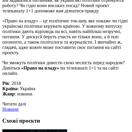
Ви задавались питанням: як українські політики отримують
роботу? Чи гідні вони високих посад? Новий проект
телеканалу 1+1 допоможе вам дізнатися правду.
«Право на владу» – це політичне ток-шоу, яке покаже чи гідні
українські політики керувати країною. У кожному випуску
політики дають відповідь на всі, навіть найбільш незручні,
питання. У дискусії беруть участь не тільки вони, а й їхні
опоненти, а також політологи та журналісти. І звичайно ж,
глядачі, адже кожен може поставити своє питання на сайті
проекту.
Чи зможуть політики довести свою чесність перед народом?
Дивіться
«Право на владу»
на телеканалі 1+1 та на сайті
онлайн.
Рік
: 2018
Країна:
Україна
Жанр
: новини
Читати далі
Новини
Схожі проєкти