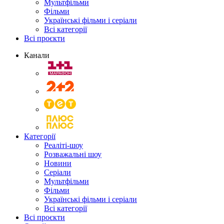
Мультфільми
Фільми
Українські фільми і серіали
Всі категорії
Всі проєкти
Канали
Категорії
Реаліті-шоу
Розважальні шоу
Новини
Серіали
Мультфільми
Фільми
Українські фільми і серіали
Всі категорії
Всі проєкти