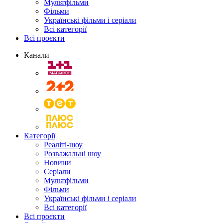
Мультфільми
Фільми
Українські фільми і серіали
Всі категорії
Всі проєкти
Канали
Категорії
Реаліті-шоу
Розважальні шоу
Новини
Серіали
Мультфільми
Фільми
Українські фільми і серіали
Всі категорії
Всі проєкти