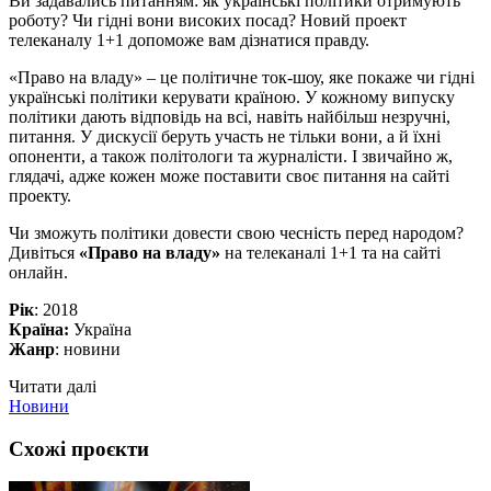
Ви задавались питанням: як українські політики отримують
роботу? Чи гідні вони високих посад? Новий проект
телеканалу 1+1 допоможе вам дізнатися правду.
«Право на владу» – це політичне ток-шоу, яке покаже чи гідні
українські політики керувати країною. У кожному випуску
політики дають відповідь на всі, навіть найбільш незручні,
питання. У дискусії беруть участь не тільки вони, а й їхні
опоненти, а також політологи та журналісти. І звичайно ж,
глядачі, адже кожен може поставити своє питання на сайті
проекту.
Чи зможуть політики довести свою чесність перед народом?
Дивіться
«Право на владу»
на телеканалі 1+1 та на сайті
онлайн.
Рік
: 2018
Країна:
Україна
Жанр
: новини
Читати далі
Новини
Схожі проєкти