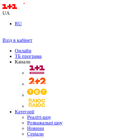
UA
RU
Вхід в кабінет
Онлайн
ТБ програма
Канали
Категорії
Реаліті-шоу
Розважальні шоу
Новини
Серіали