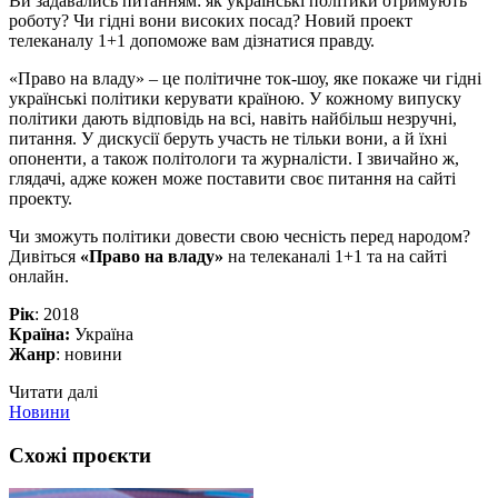
Ви задавались питанням: як українські політики отримують
роботу? Чи гідні вони високих посад? Новий проект
телеканалу 1+1 допоможе вам дізнатися правду.
«Право на владу» – це політичне ток-шоу, яке покаже чи гідні
українські політики керувати країною. У кожному випуску
політики дають відповідь на всі, навіть найбільш незручні,
питання. У дискусії беруть участь не тільки вони, а й їхні
опоненти, а також політологи та журналісти. І звичайно ж,
глядачі, адже кожен може поставити своє питання на сайті
проекту.
Чи зможуть політики довести свою чесність перед народом?
Дивіться
«Право на владу»
на телеканалі 1+1 та на сайті
онлайн.
Рік
: 2018
Країна:
Україна
Жанр
: новини
Читати далі
Новини
Схожі проєкти