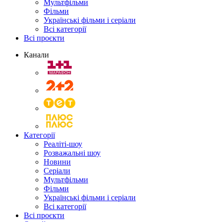
Мультфільми
Фільми
Українські фільми і серіали
Всі категорії
Всі проєкти
Канали
Категорії
Реаліті-шоу
Розважальні шоу
Новини
Серіали
Мультфільми
Фільми
Українські фільми і серіали
Всі категорії
Всі проєкти