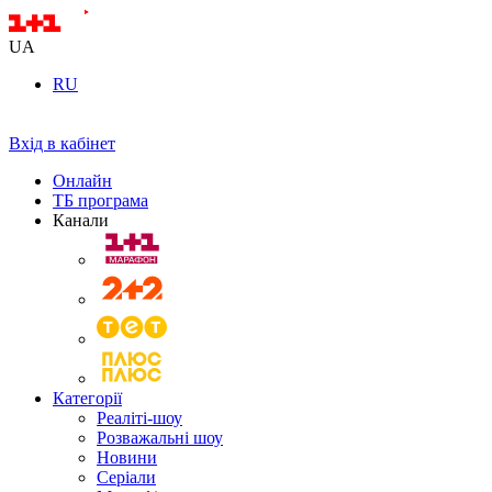
UA
RU
Вхід в кабінет
Онлайн
ТБ програма
Канали
Категорії
Реаліті-шоу
Розважальні шоу
Новини
Серіали