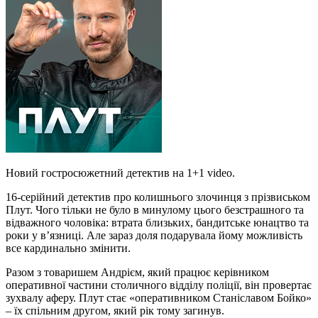
Новий гостросюжетний детектив на 1+1 video.
16-серійний детектив про колишнього злочинця з прізвиськом
Плут. Чого тільки не було в минулому цього безстрашного та
відважного чоловіка: втрата близьких, бандитське юнацтво та
роки у в’язниці. Але зараз доля подарувала йому можливість
все кардинально змінити.
Разом з товаришем Андрієм, який працює керівником
оперативної частини столичного відділу поліції, він провертає
зухвалу аферу. Плут стає «оперативником Станіславом Бойко»
– їх спільним другом, який рік тому загинув.