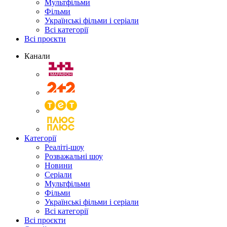
Мультфільми
Фільми
Українські фільми і серіали
Всі категорії
Всі проєкти
Канали
Категорії
Реаліті-шоу
Розважальні шоу
Новини
Серіали
Мультфільми
Фільми
Українські фільми і серіали
Всі категорії
Всі проєкти