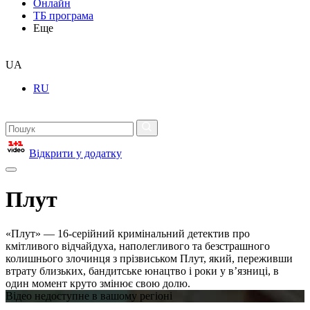
Онлайн
ТБ програма
Еще
UA
RU
Відкрити у додатку
Плут
«Плут» — 16-серійний кримінальний детектив про
кмітливого відчайдуха, наполегливого та безстрашного
колишнього злочинця з прізвиськом Плут, який, переживши
втрату близьких, бандитське юнацтво і роки у в’язниці, в
один момент круто змінює свою долю.
Відео недоступне в вашому регіоні