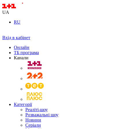
UA
RU
Вхід в кабінет
Онлайн
ТБ програма
Канали
Категорії
Реаліті-шоу
Розважальні шоу
Новини
Серіали