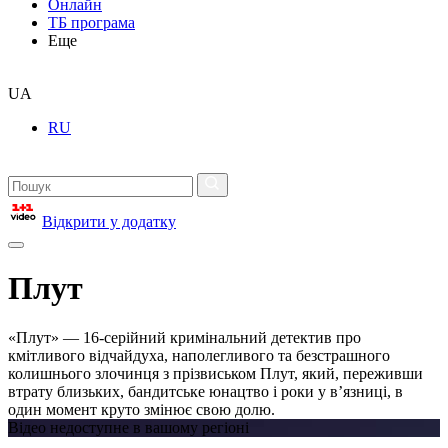
Онлайн
ТБ програма
Еще
UA
RU
Відкрити у додатку
Плут
«Плут» — 16-серійний кримінальний детектив про
кмітливого відчайдуха, наполегливого та безстрашного
колишнього злочинця з прізвиськом Плут, який, переживши
втрату близьких, бандитське юнацтво і роки у в’язниці, в
один момент круто змінює свою долю.
Відео недоступне в вашому регіоні