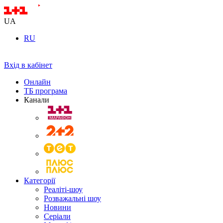
UA
RU
Вхід в кабінет
Онлайн
ТБ програма
Канали
Категорії
Реаліті-шоу
Розважальні шоу
Новини
Серіали