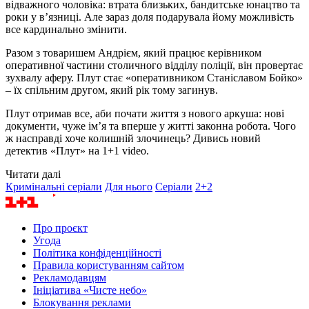
відважного чоловіка: втрата близьких, бандитське юнацтво та
роки у в’язниці. Але зараз доля подарувала йому можливість
все кардинально змінити.
Разом з товаришем Андрієм, який працює керівником
оперативної частини столичного відділу поліції, він провертає
зухвалу аферу. Плут стає «оперативником Станіславом Бойко»
– їх спільним другом, який рік тому загинув.
Плут отримав все, аби почати життя з нового аркуша: нові
документи, чуже ім’я та вперше у житті законна робота. Чого
ж насправді хоче колишній злочинець? Дивись новий
детектив «Плут» на 1+1 video.
Читати далі
Кримінальні серіали
Для нього
Серіали
2+2
Про проєкт
Угода
Політика конфіденційності
Правила користуванням сайтом
Рекламодавцям
Ініціатива «Чисте небо»
Блокування реклами