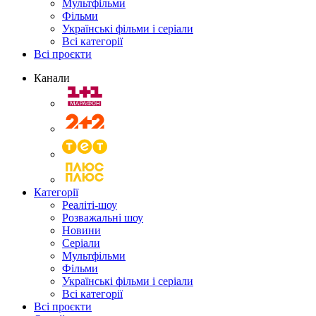
Мультфільми
Фільми
Українські фільми і серіали
Всі категорії
Всі проєкти
Канали
Категорії
Реаліті-шоу
Розважальні шоу
Новини
Серіали
Мультфільми
Фільми
Українські фільми і серіали
Всі категорії
Всі проєкти