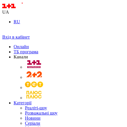
UA
RU
Вхід в кабінет
Онлайн
ТБ програма
Канали
Категорії
Реаліті-шоу
Розважальні шоу
Новини
Серіали