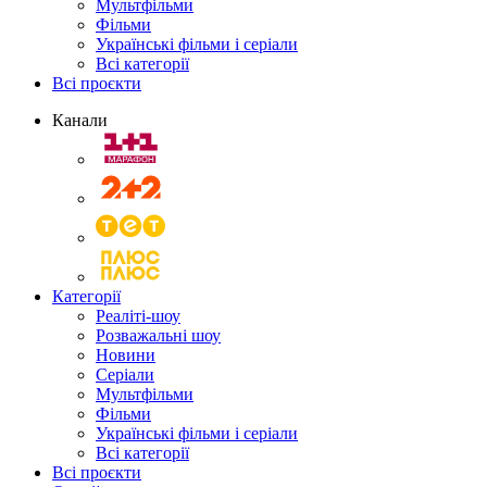
Мультфільми
Фільми
Українські фільми і серіали
Всі категорії
Всі проєкти
Канали
Категорії
Реаліті-шоу
Розважальні шоу
Новини
Серіали
Мультфільми
Фільми
Українські фільми і серіали
Всі категорії
Всі проєкти