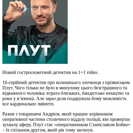
Новий гостросюжетний детектив на 1+1 video.
16-серійний детектив про колишнього злочинця з прізвиськом
Плут. Чого тільки не було в минулому цього безстрашного та
відважного чоловіка: втрата близьких, бандитське юнацтво та
роки у в’язниці. Але зараз доля подарувала йому можливість
все кардинально змінити.
Разом з товаришем Андрієм, який працює керівником
оперативної частини столичного відділу поліції, він провертає
зухвалу аферу. Плут стає «оперативником Станіславом Бойко»
– їх спільним другом, який рік тому загинув.