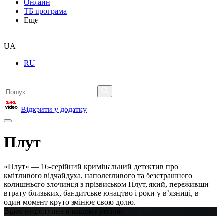
Онлайн
ТБ програма
Еще
UA
RU
Відкрити у додатку
Плут
«Плут» — 16-серійний кримінальний детектив про
кмітливого відчайдуха, наполегливого та безстрашного
колишнього злочинця з прізвиськом Плут, який, переживши
втрату близьких, бандитське юнацтво і роки у в’язниці, в
один момент круто змінює свою долю.
Відео недоступне в вашому регіоні