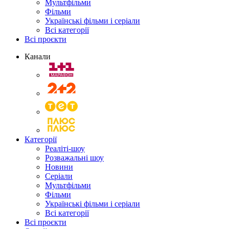
Мультфільми
Фільми
Українські фільми і серіали
Всі категорії
Всі проєкти
Канали
Категорії
Реаліті-шоу
Розважальні шоу
Новини
Серіали
Мультфільми
Фільми
Українські фільми і серіали
Всі категорії
Всі проєкти