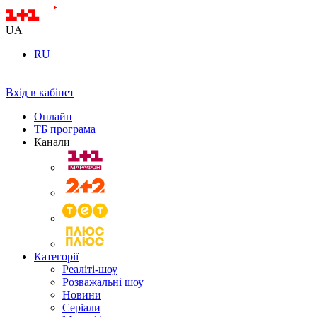
UA
RU
Вхід в кабінет
Онлайн
ТБ програма
Канали
Категорії
Реаліті-шоу
Розважальні шоу
Новини
Серіали