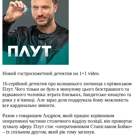
Новий гостросюжетний детектив на 1+1 video.
16-серійний детектив про колишнього злочинця з прізвиськом
Плут. Чого тільки не було в минулому цього безстрашного та
відважного чоловіка: втрата близьких, бандитське юнацтво та
роки у в’язниці. Але зараз доля подарувала йому можливість
все кардинально змінити.
Разом з товаришем Андрієм, який працює керівником
оперативної частини столичного відділу поліції, він провертає
зухвалу аферу. Плут стає «оперативником Станіславом Бойко»
– їх спільним другом, який рік тому загинув.