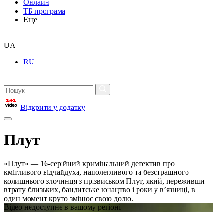
Онлайн
ТБ програма
Еще
UA
RU
Відкрити у додатку
Плут
«Плут» — 16-серійний кримінальний детектив про
кмітливого відчайдуха, наполегливого та безстрашного
колишнього злочинця з прізвиськом Плут, який, переживши
втрату близьких, бандитське юнацтво і роки у в’язниці, в
один момент круто змінює свою долю.
Відео недоступне в вашому регіоні