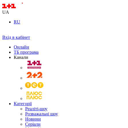
UA
RU
Вхід в кабінет
Онлайн
ТБ програма
Канали
Категорії
Реаліті-шоу
Розважальні шоу
Новини
Серіали