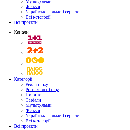
Мультфільми
Фільми
Українські фільми і серіали
Всі категорії
Всі проєкти
Канали
Категорії
Реаліті-шоу
Розважальні шоу
Новини
Серіали
Мультфільми
Фільми
Українські фільми і серіали
Всі категорії
Всі проєкти