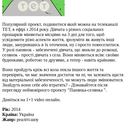
Популярний проект, подивитися який можна на телеканалі
ТЕТ, в ефірі з 2014 року. Дівчата з різних соціальних
прошарків міняються місцями на 3 дні для того, щоб
усвідомити різні аспекти життя, зрозуміти як живуть інші
люди, занурившись в їх оточення, ну і просто повеселитися.
У ролі панянок - забезпечені дівчата, що звикли до розкоші,
селянок - прості дівчата з села. Вони міняються всім: своїми
будинками, роботою та друзями, а тепер - навіть країнами.
Вони пройдуть крізь всі кола пекла іншого життя та
перевірять, чи має значення достаток чи ні, чи залежить щастя
від матеріальної забезпеченості, чи можуть люди змінюватися.
Знайдуть вони себе або втратять? - Дізнавайтеся після
перегляду неймовірного проекту "Панянка-селянка ".
Дивіться на 1+1 video онлайн.
Рік:
2014
Країна:
Україна
Жанр:
реаліті-шоу