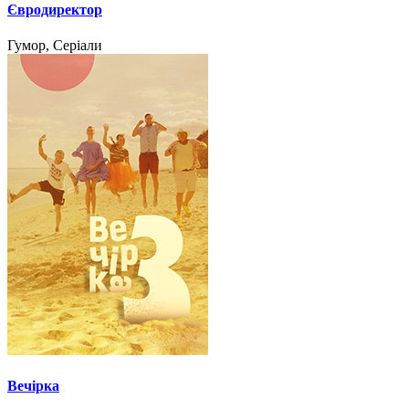
Євродиректор
Гумор, Серіали
Вечірка