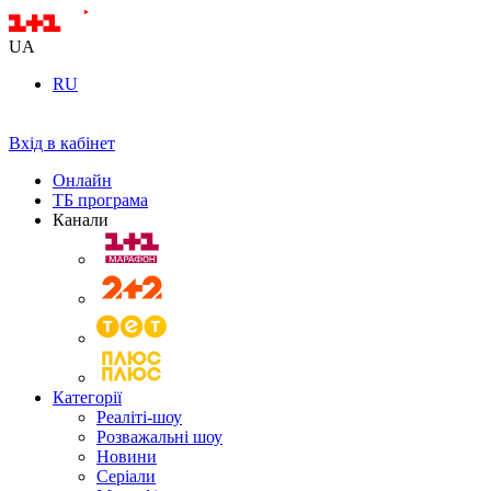
UA
RU
Вхід в кабінет
Онлайн
ТБ програма
Канали
Категорії
Реаліті-шоу
Розважальні шоу
Новини
Серіали