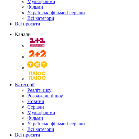
Мультфільми
Фільми
Українські фільми і серіали
Всі категорії
Всі проєкти
Канали
Категорії
Реаліті-шоу
Розважальні шоу
Новини
Серіали
Мультфільми
Фільми
Українські фільми і серіали
Всі категорії
Всі проєкти