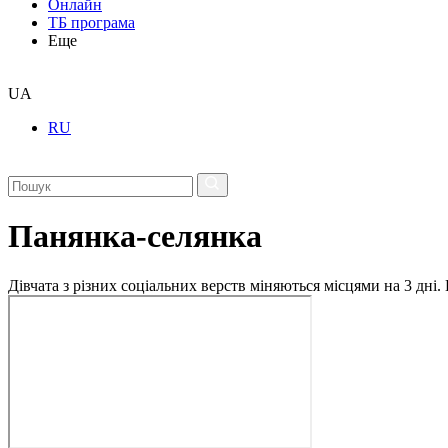
Онлайн
ТБ програма
Еще
UA
RU
Панянка-селянка
Дівчата з різних соціальних верств міняються місцями на 3 дні.