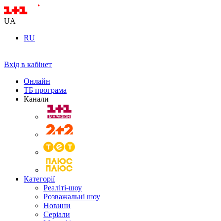
UA
RU
Вхід в кабінет
Онлайн
ТБ програма
Канали
Категорії
Реаліті-шоу
Розважальні шоу
Новини
Серіали