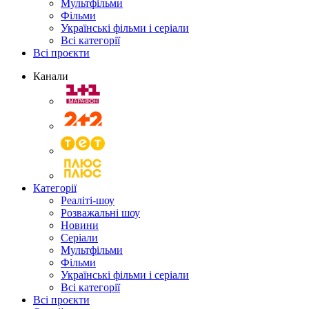
Мультфільми
Фільми
Українські фільми і серіали
Всі категорії
Всі проєкти
Канали
Категорії
Реаліті-шоу
Розважальні шоу
Новини
Серіали
Мультфільми
Фільми
Українські фільми і серіали
Всі категорії
Всі проєкти