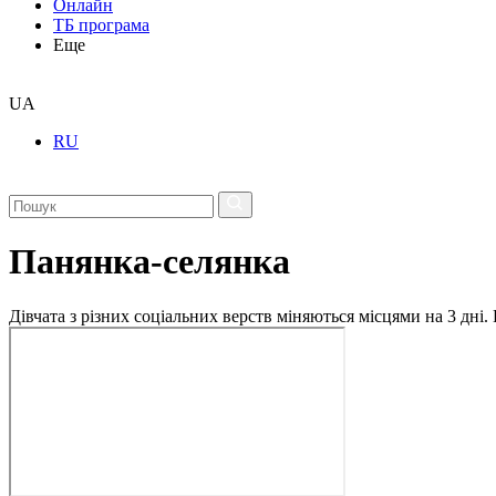
Онлайн
ТБ програма
Еще
UA
RU
Панянка-селянка
Дівчата з різних соціальних верств міняються місцями на 3 дні.