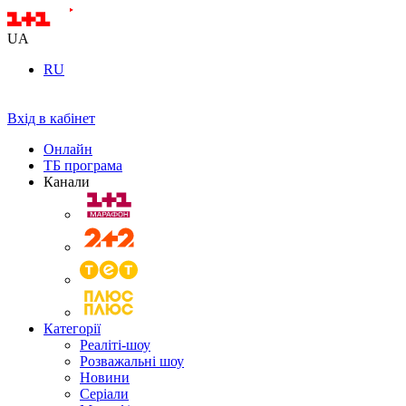
UA
RU
Вхід в кабінет
Онлайн
ТБ програма
Канали
Категорії
Реаліті-шоу
Розважальні шоу
Новини
Серіали