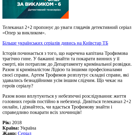
Телеканал 2+2 пропонує до уваги глядачів детективний серіал
«Опер за викликом».
Більше українських серіалів дивись на Київстар ТБ
Історія починається з того, що наречена капітана Трофимова
трагічно гине. У бажанні знайти та покарати винних у її
смерті, він потрапляє до Департаменту кримінальної розвідки.
Разом зі криміналістом Лідією та іншими професіоналами
своєї справи, Артем Трофимов розплутує складні справи, які
здавались безнадійними усім іншим слідчим. Що чекає на
героїв серіалу?
Разом вони вплутуються у небезпечні розслідування: життя
головних героїв постійно в небезпеці. Дивіться телеканал 2+2
онлайн, і дізнайтесь, чи вдасться Трофимову знайти і
справедливо покарати всіх злочинців!
Рік:
2018
Країна:
Україна
Жанр:
Серіал