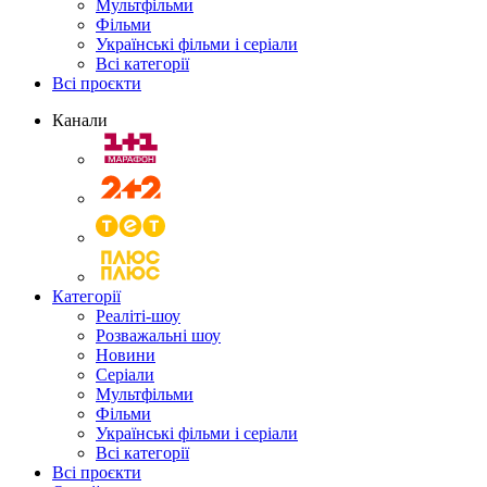
Мультфільми
Фільми
Українські фільми і серіали
Всі категорії
Всі проєкти
Канали
Категорії
Реаліті-шоу
Розважальні шоу
Новини
Серіали
Мультфільми
Фільми
Українські фільми і серіали
Всі категорії
Всі проєкти