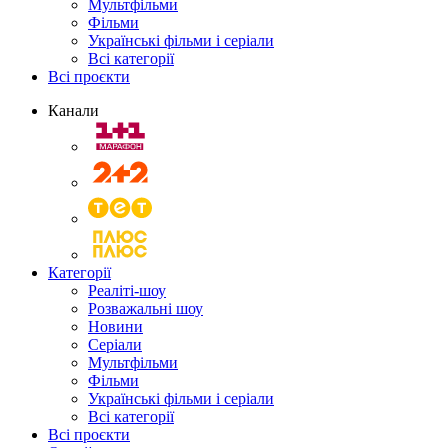
Мультфільми
Фільми
Українські фільми і серіали
Всі категорії
Всі проєкти
Канали
Категорії
Реаліті-шоу
Розважальні шоу
Новини
Серіали
Мультфільми
Фільми
Українські фільми і серіали
Всі категорії
Всі проєкти