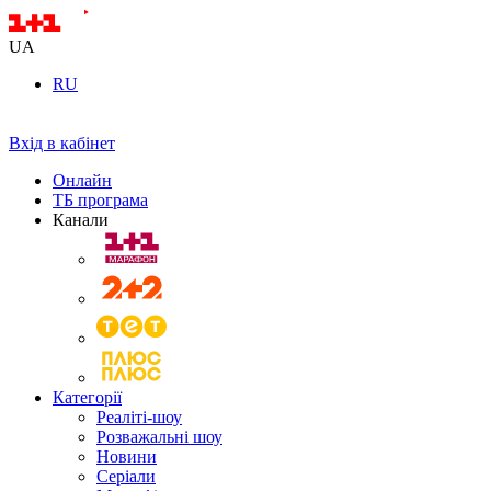
UA
RU
Вхід в кабінет
Онлайн
ТБ програма
Канали
Категорії
Реаліті-шоу
Розважальні шоу
Новини
Серіали