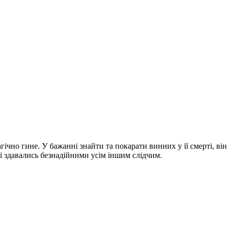
гічно гине. У бажанні знайти та покарати винних у її смерті, ві
і здавались безнадійними усім іншим слідчим.