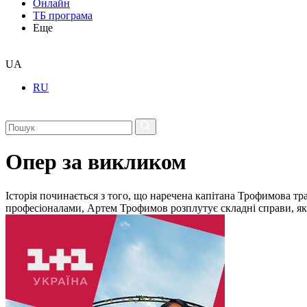
Онлайн
ТБ програма
Еще
UA
RU
Опер за викликом
Історія починається з того, що наречена капітана Трофимова тра
професіоналами, Артем Трофимов розплутує складні справи, як