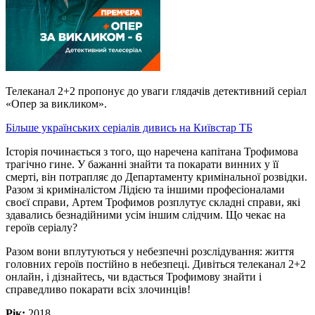
Телеканал 2+2 пропонує до уваги глядачів детективний серіал
«Опер за викликом».
Більше українських серіалів дивись на Київстар ТБ
Історія починається з того, що наречена капітана Трофимова
трагічно гине. У бажанні знайти та покарати винних у її
смерті, він потрапляє до Департаменту кримінальної розвідки.
Разом зі криміналістом Лідією та іншими професіоналами
своєї справи, Артем Трофимов розплутує складні справи, які
здавались безнадійними усім іншим слідчим. Що чекає на
героїв серіалу?
Разом вони вплутуються у небезпечні розслідування: життя
головних героїв постійно в небезпеці. Дивіться телеканал 2+2
онлайн, і дізнайтесь, чи вдасться Трофимову знайти і
справедливо покарати всіх злочинців!
Рік:
2018