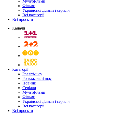
Мультфільми
Фільми
Українські фільми і серіали
Всі категорії
Всі проєкти
Канали
Категорії
Реаліті-шоу
Розважальні шоу
Новини
Серіали
Мультфільми
Фільми
Українські фільми і серіали
Всі категорії
Всі проєкти