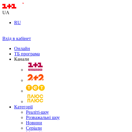
UA
RU
Вхід в кабінет
Онлайн
ТБ програма
Канали
Категорії
Реаліті-шоу
Розважальні шоу
Новини
Серіали