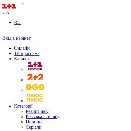
UA
RU
Вхід в кабінет
Онлайн
ТБ програма
Канали
Категорії
Реаліті-шоу
Розважальні шоу
Новини
Серіали