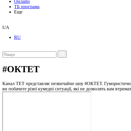
Онлайн
ТБ програма
Еще
UA
RU
#ОКТЕТ
Канал ТЕТ представляє незвичайне шоу #ОКТЕТ. Гумористичний п
ви побачите різні кумедні ситуації, які не дозволять вам втримат