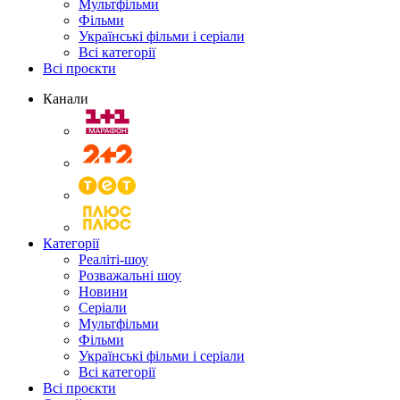
Мультфільми
Фільми
Українські фільми і серіали
Всі категорії
Всі проєкти
Канали
Категорії
Реаліті-шоу
Розважальні шоу
Новини
Серіали
Мультфільми
Фільми
Українські фільми і серіали
Всі категорії
Всі проєкти