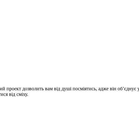
роект дозволить вам від душі посміятись, адже він об’єднує у с
ися від сміху.