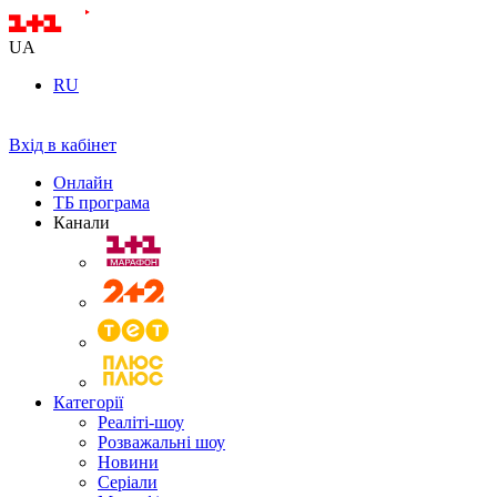
UA
RU
Вхід в кабінет
Онлайн
ТБ програма
Канали
Категорії
Реаліті-шоу
Розважальні шоу
Новини
Серіали