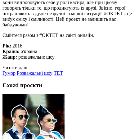
вони випробовують себе у ролі касира, але при цьому
говорять тільки те, що продиктують їх друзі. Звісно, герої
потрапляють в дуже незручні і смішні ситуації. #ОКТЕТ - це
вибух сміху і сміливості. Цей проект не залишить вас
байдужими!
Смійтеся разом з #ОКТЕТ на сайті онлайн.
Рік:
2016
Країна:
Україна
Жанр:
розважальне шоу
Читати далі
Гумор
Розважальні шоу
ТЕТ
Схожі проєкти