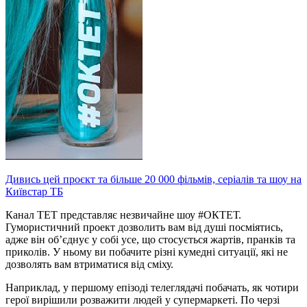
Дивись цей проєкт та більше 20 000 фільмів, серіалів та шоу на
Київстар ТБ
Канал ТЕТ представляє незвичайне шоу #ОКТЕТ.
Гумористичний проект дозволить вам від душі посміятись,
адже він об’єднує у собі усе, що стосується жартів, пранків та
приколів. У ньому ви побачите різні кумедні ситуації, які не
дозволять вам втриматися від сміху.
Наприклад, у першому епізоді телеглядачі побачать, як чотири
герої вирішили розважити людей у супермаркеті. По черзі