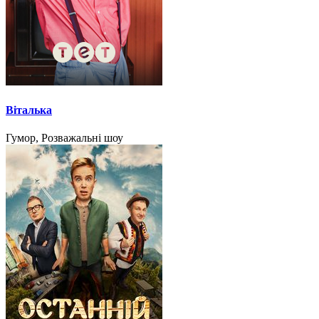
Віталька
Гумор, Розважальні шоу