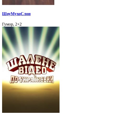
ШоуМухоСлон
Гумор, 2+2