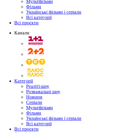
Мультфільми
Фільми
Українські фільми і серіали
Всі категорії
Всі проєкти
Канали
Категорії
Реаліті-шоу
Розважальні шоу
Новини
Серіали
Мультфільми
Фільми
Українські фільми і серіали
Всі категорії
Всі проєкти