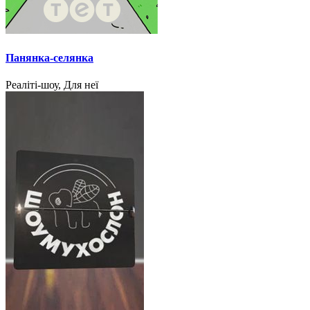
Панянка-селянка
Реаліті-шоу, Для неї