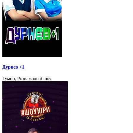
Дурнєв +1
Гумор, Розважальні шоу