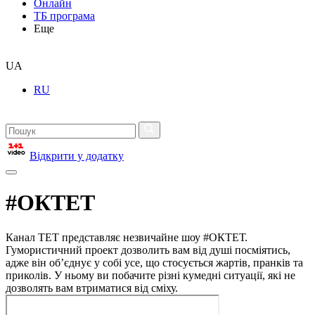
Онлайн
ТБ програма
Еще
UA
RU
Відкрити у додатку
#ОКТЕТ
Канал ТЕТ представляє незвичайне шоу #ОКТЕТ.
Гумористичний проект дозволить вам від душі посміятись,
адже він об’єднує у собі усе, що стосується жартів, пранків та
приколів. У ньому ви побачите різні кумедні ситуації, які не
дозволять вам втриматися від сміху.