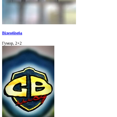
Відеобімба
Гумор, 2+2