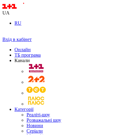
UA
RU
Вхід в кабінет
Онлайн
ТБ програма
Канали
Категорії
Реаліті-шоу
Розважальні шоу
Новини
Серіали