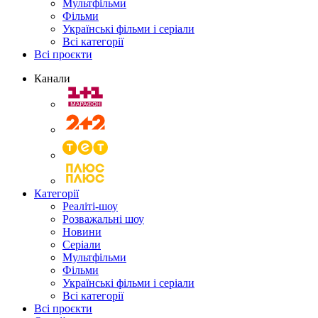
Мультфільми
Фільми
Українські фільми і серіали
Всі категорії
Всі проєкти
Канали
Категорії
Реаліті-шоу
Розважальні шоу
Новини
Серіали
Мультфільми
Фільми
Українські фільми і серіали
Всі категорії
Всі проєкти