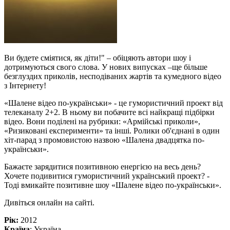
Ви будете сміятися, як діти!" – обіцяють автори шоу і
дотримуються свого слова. У нових випусках –ще більше
безглуздих приколів, несподіваних жартів та кумедного відео
з Інтернету!
«Шалене відео по-українськи» - це гумористичний проект від
телеканалу 2+2. В ньому ви побачите всі найкращі підбірки
відео. Вони поділені на рубрики: «Армійські приколи»,
«Ризиковані експерименти» та інші. Ролики об'єднані в один
хіт-парад з промовистою назвою «Шалена двадцятка по-
українськи».
Бажаєте зарядитися позитивною енергією на весь день?
Хочете подивитися гумористичний український проект? -
Тоді вмикайте позитивне шоу «Шалене відео по-українськи».
Дивіться онлайн на сайті.
Рік:
2012
Країна
: Україна