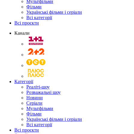
Мультфільми
Фільми
Українські фільми і серіали
Всі категорії
Всі проєкти
Канали
Категорії
Реаліті-шоу
Розважальні шоу
Новини
Серіали
Мультфільми
Фільми
Українські фільми і серіали
Всі категорії
Всі проєкти