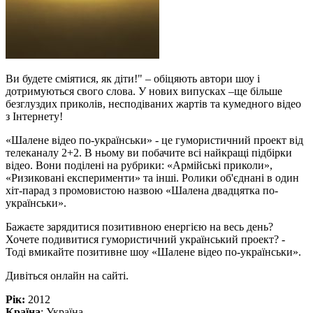
Ви будете сміятися, як діти!" – обіцяють автори шоу і
дотримуються свого слова. У нових випусках –ще більше
безглуздих приколів, несподіваних жартів та кумедного відео
з Інтернету!
«Шалене відео по-українськи» - це гумористичний проект від
телеканалу 2+2. В ньому ви побачите всі найкращі підбірки
відео. Вони поділені на рубрики: «Армійські приколи»,
«Ризиковані експерименти» та інші. Ролики об'єднані в один
хіт-парад з промовистою назвою «Шалена двадцятка по-
українськи».
Бажаєте зарядитися позитивною енергією на весь день?
Хочете подивитися гумористичний український проект? -
Тоді вмикайте позитивне шоу «Шалене відео по-українськи».
Дивіться онлайн на сайті.
Рік:
2012
Країна
: Україна