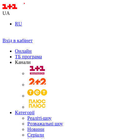
UA
RU
Вхід в кабінет
Онлайн
ТБ програма
Канали
Категорії
Реаліті-шоу
Розважальні шоу
Новини
Серіали