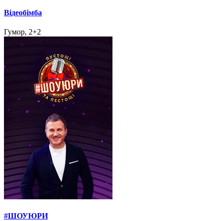
Відеобімба
Гумор, 2+2
#ШОУЮРИ