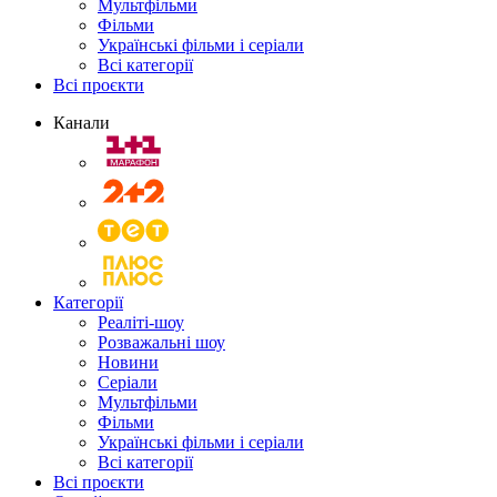
Мультфільми
Фільми
Українські фільми і серіали
Всі категорії
Всі проєкти
Канали
Категорії
Реаліті-шоу
Розважальні шоу
Новини
Серіали
Мультфільми
Фільми
Українські фільми і серіали
Всі категорії
Всі проєкти