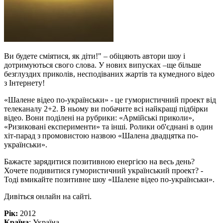
Ви будете сміятися, як діти!" – обіцяють автори шоу і
дотримуються свого слова. У нових випусках –ще більше
безглуздих приколів, несподіваних жартів та кумедного відео
з Інтернету!
«Шалене відео по-українськи» - це гумористичний проект від
телеканалу 2+2. В ньому ви побачите всі найкращі підбірки
відео. Вони поділені на рубрики: «Армійські приколи»,
«Ризиковані експерименти» та інші. Ролики об'єднані в один
хіт-парад з промовистою назвою «Шалена двадцятка по-
українськи».
Бажаєте зарядитися позитивною енергією на весь день?
Хочете подивитися гумористичний український проект? -
Тоді вмикайте позитивне шоу «Шалене відео по-українськи».
Дивіться онлайн на сайті.
Рік:
2012
Країна
: Україна