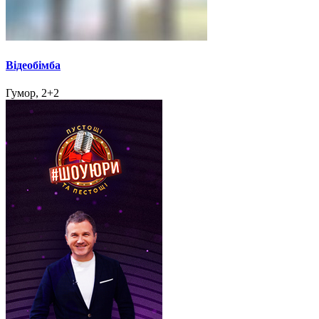
Відеобімба
Гумор, 2+2