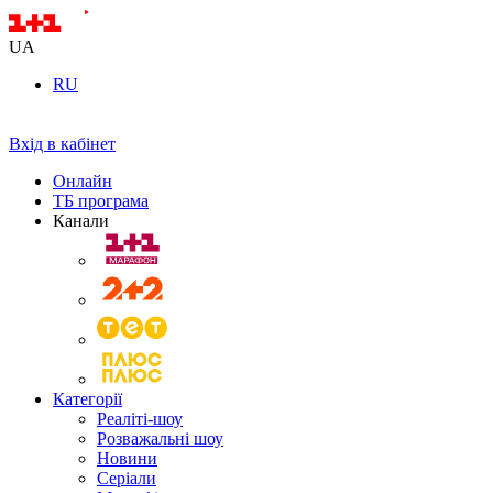
UA
RU
Вхід в кабінет
Онлайн
ТБ програма
Канали
Категорії
Реаліті-шоу
Розважальні шоу
Новини
Серіали