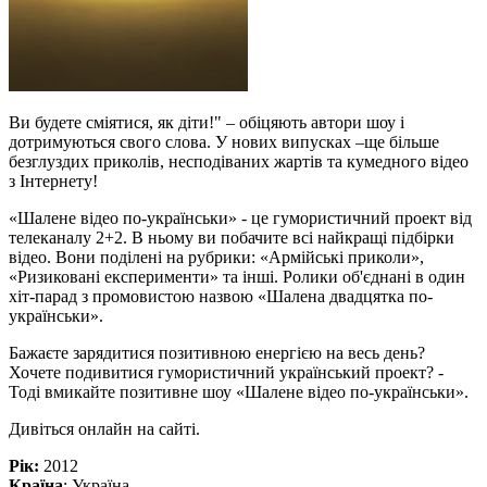
Ви будете сміятися, як діти!" – обіцяють автори шоу і
дотримуються свого слова. У нових випусках –ще більше
безглуздих приколів, несподіваних жартів та кумедного відео
з Інтернету!
«Шалене відео по-українськи» - це гумористичний проект від
телеканалу 2+2. В ньому ви побачите всі найкращі підбірки
відео. Вони поділені на рубрики: «Армійські приколи»,
«Ризиковані експерименти» та інші. Ролики об'єднані в один
хіт-парад з промовистою назвою «Шалена двадцятка по-
українськи».
Бажаєте зарядитися позитивною енергією на весь день?
Хочете подивитися гумористичний український проект? -
Тоді вмикайте позитивне шоу «Шалене відео по-українськи».
Дивіться онлайн на сайті.
Рік:
2012
Країна
: Україна