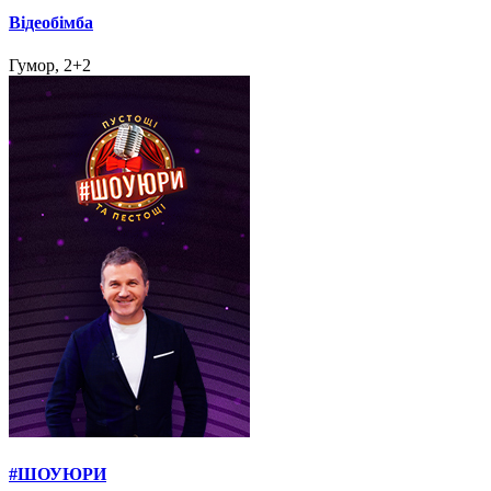
Відеобімба
Гумор, 2+2
#ШОУЮРИ