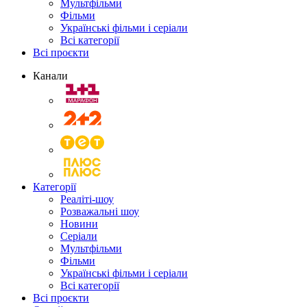
Мультфільми
Фільми
Українські фільми і серіали
Всі категорії
Всі проєкти
Канали
Категорії
Реаліті-шоу
Розважальні шоу
Новини
Серіали
Мультфільми
Фільми
Українські фільми і серіали
Всі категорії
Всі проєкти