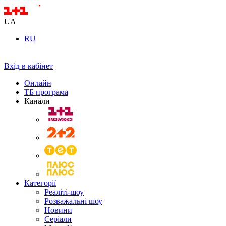
UA
RU
Вхід в кабінет
Онлайн
ТБ програма
Канали
Категорії
Реаліті-шоу
Розважальні шоу
Новини
Серіали