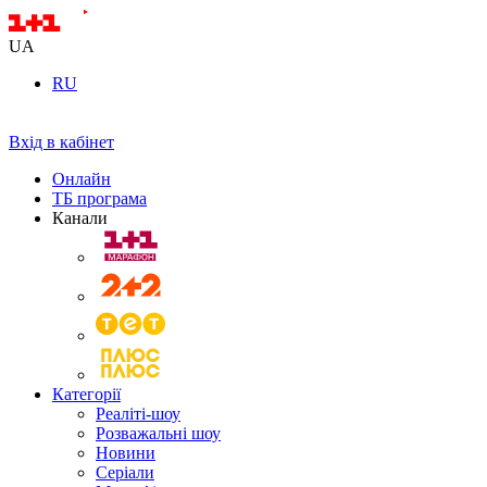
UA
RU
Вхід в кабінет
Онлайн
ТБ програма
Канали
Категорії
Реаліті-шоу
Розважальні шоу
Новини
Серіали