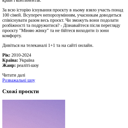
країн і континентів.
За всю історію існування проєкту в ньому взяло участь понад
100 сімей. Всупереч непорозумінням, учасникам доводиться
співіснувати разом весь проєкт. Чи зможуть вони подолати
розбіжності та подружитися? - Дізнавайтеся після перегляду
проєкту "Міняю жінку" та не бійтеся виходити із зони
комфорту.
Дивіться на телеканалі 1+1 та на сайті онлайн.
Рік:
2010-2024
Країна:
Україна
Жанр:
реаліті-шоу
Читати далі
Розважальні шоу
Схожі проєкти