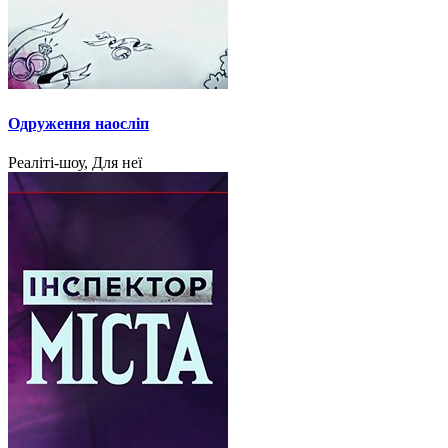
Одруження наосліп
Реаліті-шоу, Для неї