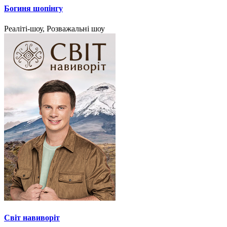
Богиня шопінгу
Реаліті-шоу, Розважальні шоу
Світ навиворіт