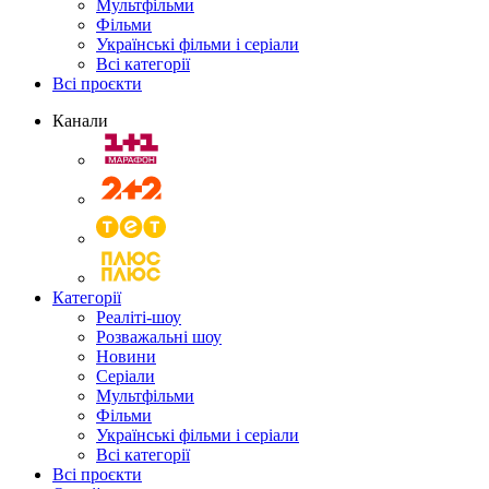
Мультфільми
Фільми
Українські фільми і серіали
Всі категорії
Всі проєкти
Канали
Категорії
Реаліті-шоу
Розважальні шоу
Новини
Серіали
Мультфільми
Фільми
Українські фільми і серіали
Всі категорії
Всі проєкти