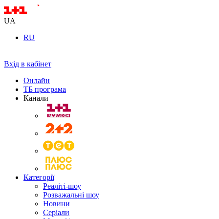
UA
RU
Вхід в кабінет
Онлайн
ТБ програма
Канали
Категорії
Реаліті-шоу
Розважальні шоу
Новини
Серіали