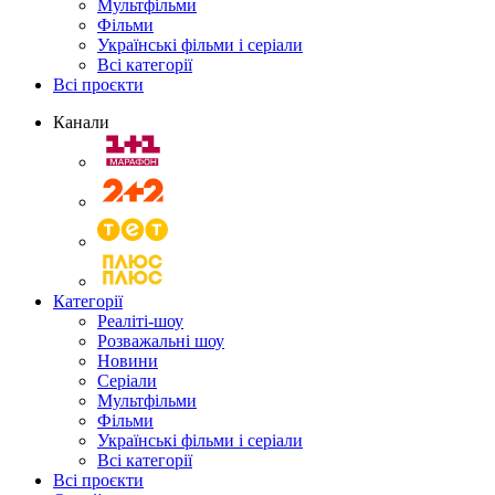
Мультфільми
Фільми
Українські фільми і серіали
Всі категорії
Всі проєкти
Канали
Категорії
Реаліті-шоу
Розважальні шоу
Новини
Серіали
Мультфільми
Фільми
Українські фільми і серіали
Всі категорії
Всі проєкти