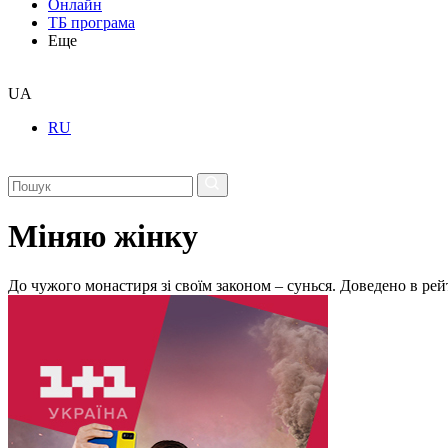
Онлайн
ТБ програма
Еще
UA
RU
Міняю жінку
До чужого монастиря зі своїм законом – сунься. Доведено в ре