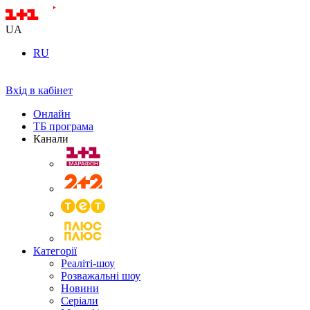
UA
RU
Вхід в кабінет
Онлайн
ТБ програма
Канали
Категорії
Реаліті-шоу
Розважальні шоу
Новини
Серіали