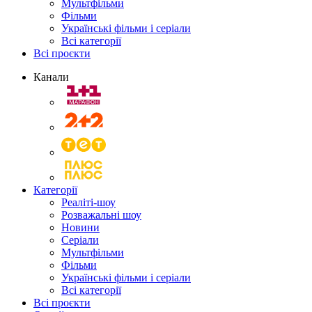
Мультфільми
Фільми
Українські фільми і серіали
Всі категорії
Всі проєкти
Канали
Категорії
Реаліті-шоу
Розважальні шоу
Новини
Серіали
Мультфільми
Фільми
Українські фільми і серіали
Всі категорії
Всі проєкти