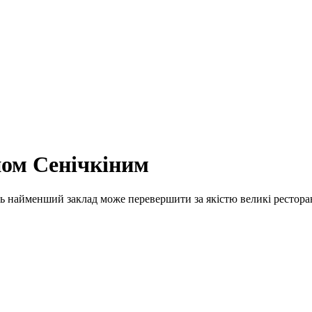
ном Сенічкіним
ь найменший заклад може перевершити за якістю великі рестора