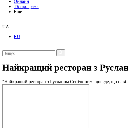
Онлайн
ТБ програма
Еще
UA
RU
Найкращий ресторан з Русла
"Найкращий ресторан з Русланом Сенічкіним" доведе, що навіт