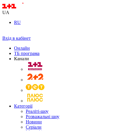
UA
RU
Вхід в кабінет
Онлайн
ТБ програма
Канали
Категорії
Реаліті-шоу
Розважальні шоу
Новини
Серіали