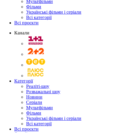
Мультфільми
Фільми
Українські фільми і серіали
Всі категорії
Всі проєкти
Канали
Категорії
Реаліті-шоу
Розважальні шоу
Новини
Серіали
Мультфільми
Фільми
Українські фільми і серіали
Всі категорії
Всі проєкти