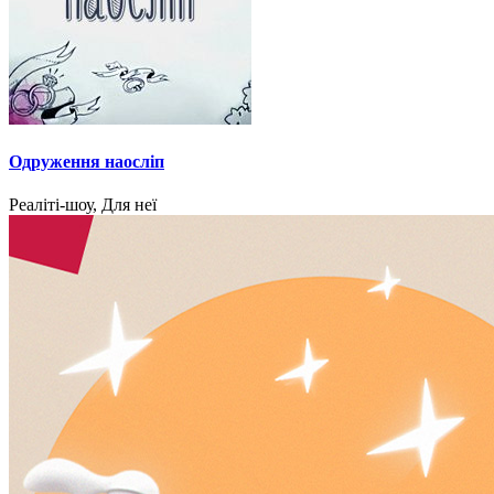
Одруження наосліп
Реаліті-шоу, Для неї