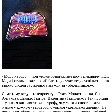
«Моду народу» - популярне розважальне шоу телеканалу ТЕТ.
Мода і стиль важать вкрай багато у сучасному суспільстві – як
відомо, людей зустрічають завжди за «обкладинкою».
Саме тому ведучі телепроекту – Стася Монастирська, Яна
Алтухова, Данило Грачов, Валентина Грищенко і Таня Богдан
– узялися виправити катастрофу, яку можна спостерігати
майже у кожному гардеробі сучасної української дівчини. На
прикладах відомих і не дуже людей вони показують, які речі