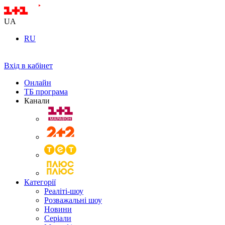
UA
RU
Вхід в кабінет
Онлайн
ТБ програма
Канали
Категорії
Реаліті-шоу
Розважальні шоу
Новини
Серіали