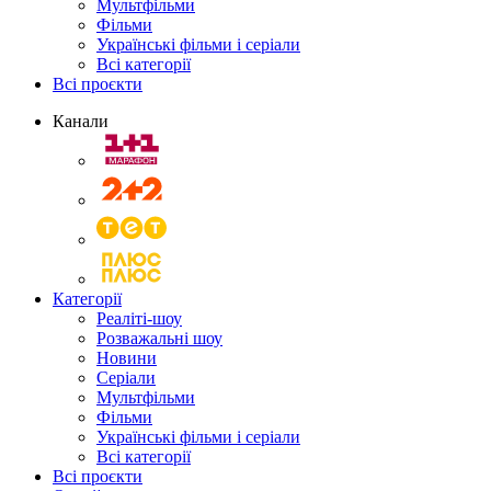
Мультфільми
Фільми
Українські фільми і серіали
Всі категорії
Всі проєкти
Канали
Категорії
Реаліті-шоу
Розважальні шоу
Новини
Серіали
Мультфільми
Фільми
Українські фільми і серіали
Всі категорії
Всі проєкти