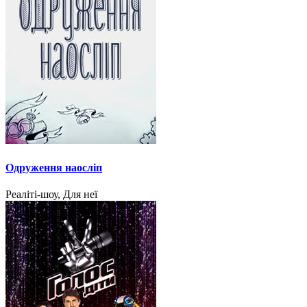
Одруження наосліп
Реаліті-шоу, Для неї