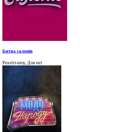
Битва салонів
Реаліті-шоу, Для неї