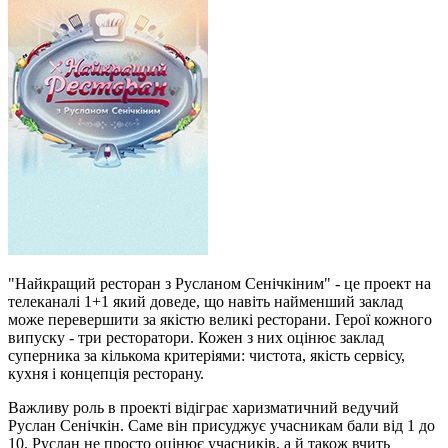
"Найкращий ресторан з Русланом Сенічкіним" - це проект на
телеканалі 1+1 який доведе, що навіть найменший заклад
може перевершити за якістю великі ресторани. Герої кожного
випуску - три ресторатори. Кожен з них оцінює заклад
суперника за кількома критеріями: чистота, якість сервісу,
кухня і концепція ресторану.
Важливу роль в проекті відіграє харизматичний ведучий
Руслан Сенічкін. Саме він присуджує учасникам бали від 1 до
10. Руслан не просто оцінює учасників, а й також вчить