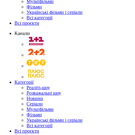
Мультфільми
Фільми
Українські фільми і серіали
Всі категорії
Всі проєкти
Канали
Категорії
Реаліті-шоу
Розважальні шоу
Новини
Серіали
Мультфільми
Фільми
Українські фільми і серіали
Всі категорії
Всі проєкти