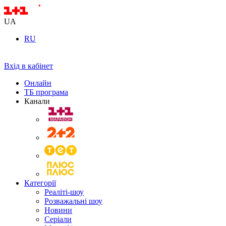
UA
RU
Вхід в кабінет
Онлайн
ТБ програма
Канали
Категорії
Реаліті-шоу
Розважальні шоу
Новини
Серіали