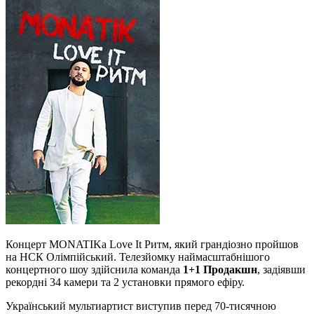
Концерт MONATIKа Love It Ритм, який грандіозно пройшов
на НСК Олімпійський. Телезйомку наймасштабнішого
концертного шоу здійснила команда
1+1 Продакшн
, задіявши
рекордні 34 камери та 2 установки прямого ефіру.
Український мультиартист виступив перед 70-тисячною