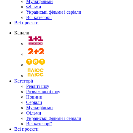
Мультфільми
Фільми
Українські фільми і серіали
Всі категорії
Всі проєкти
Канали
Категорії
Реаліті-шоу
Розважальні шоу
Новини
Серіали
Мультфільми
Фільми
Українські фільми і серіали
Всі категорії
Всі проєкти