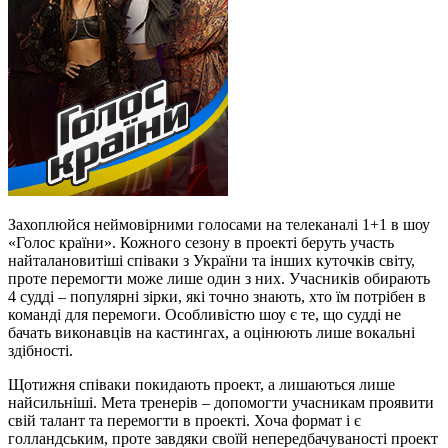
Захоплюйся неймовірними голосами на телеканалі 1+1 в шоу
«Голос країни». Кожного сезону в проекті беруть участь
найталановитіші співаки з України та інших куточків світу,
проте перемогти може лише один з них. Учасників обирають
4 судді – популярні зірки, які точно знають, хто їм потрібен в
команді для перемоги. Особливістю шоу є те, що судді не
бачать виконавців на кастингах, а оцінюють лише вокальні
здібності.
Щотижня співаки покидають проект, а лишаються лише
найсильніші. Мета тренерів – допомогти учасникам проявити
свій талант та перемогти в проекті. Хоча формат і є
голландським, проте завдяки своїй непередбачуваності проект