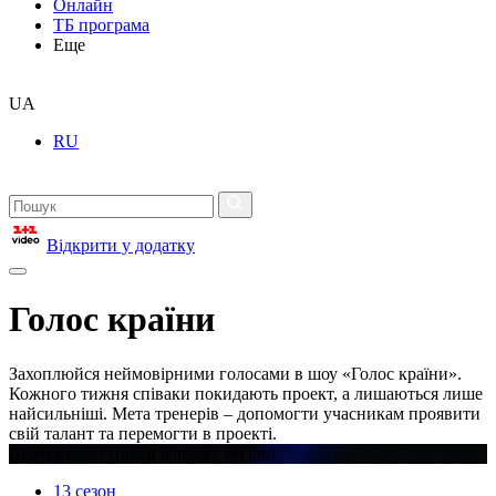
Онлайн
ТБ програма
Еще
UA
RU
Відкрити у додатку
Голос країни
Захоплюйся неймовірними голосами в шоу «Голос країни».
Кожного тижня співаки покидають проект, а лишаються лише
найсильніші. Мета тренерів – допомогти учасникам проявити
свій талант та перемогти в проекті.
Відео недоступне в вашому регіоні
13 сезон