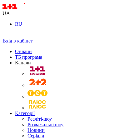
UA
RU
Вхід в кабінет
Онлайн
ТБ програма
Канали
Категорії
Реаліті-шоу
Розважальні шоу
Новини
Серіали