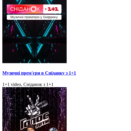
Музичні прем'єри в Сніданку з 1+1
1+1 video, Сніданок з 1+1