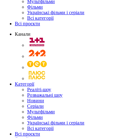
Мультфільми
Фільми
Українські фільми і серіали
Всі категорії
Всі проєкти
Канали
Категорії
Реаліті-шоу
Розважальні шоу
Новини
Серіали
Мультфільми
Фільми
Українські фільми і серіали
Всі категорії
Всі проєкти