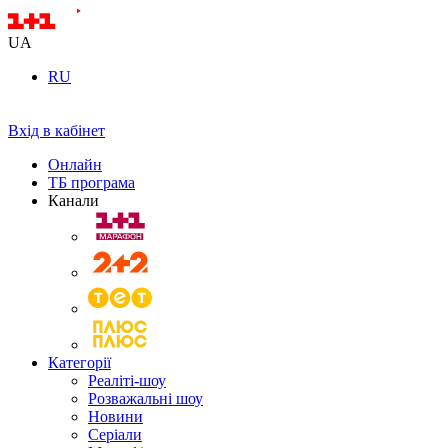
UA
RU
Вхід в кабінет
Онлайн
ТБ програма
Канали
Категорії
Реаліті-шоу
Розважальні шоу
Новини
Серіали