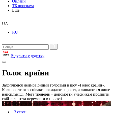
Онлайн
ТБ програма
Еще
UA
RU
Відкрити у додатку
Голос країни
Захоплюйся неймовірними голосами в шоу «Голос країни».
Кожного тижня співаки покидають проект, а лишаються лише
найсильніші. Мета тренерів – допомогти учасникам проявити
свій талант та перемогти в проекті.
Відео недоступне в вашому регіоні
13 сезон