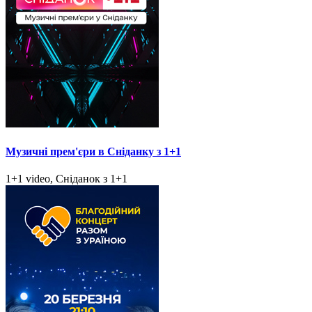
Музичні прем'єри в Сніданку з 1+1
1+1 video, Сніданок з 1+1